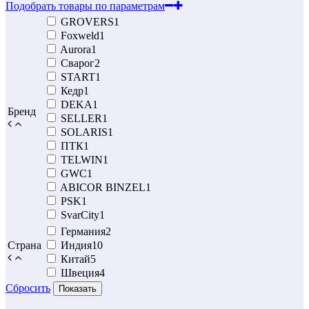
Подобрать товары по параметрам
GROVERS
1
Foxweld
1
Aurora
1
Сварог
2
START
1
Кедр
1
DEKA
1
Бренд
SELLER
1
SOLARIS
1
ПТК
1
TELWIN
1
GWC
1
ABICOR BINZEL
1
PSK
1
SvarCity
1
Германия
2
Страна
Индия
10
Китай
5
Швеция
4
Сбросить
Показать