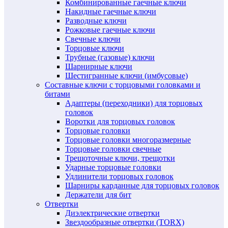
Комбинированные гаечные ключи
Накидные гаечные ключи
Разводные ключи
Рожковые гаечные ключи
Свечные ключи
Торцовые ключи
Трубные (газовые) ключи
Шарнирные ключи
Шестигранные ключи (имбусовые)
Составные ключи с торцовыми головками и
битами
Адаптеры (переходники) для торцовых
головок
Воротки для торцовых головок
Торцовые головки
Торцовые головки многоразмерные
Торцовые головки свечные
Трещоточные ключи, трещотки
Ударные торцовые головки
Удлинители торцовых головок
Шарниры карданные для торцовых головок
Держатели для бит
Отвертки
Диэлектрические отвертки
Звездообразные отвертки (TORX)