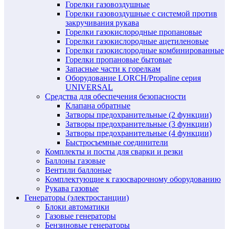
Горелки газовоздушные
Горелки газовоздушные с системой против
закручивания рукава
Горелки газокислородные пропановые
Горелки газокислородные ацетиленовые
Горелки газокислородные комбинированные
Горелки пропановые бытовые
Запасные части к горелкам
Оборудование LORCH/Propaline серия
UNIVERSAL
Средства для обеспечения безопасности
Клапана обратные
Затворы предохранительные (2 функции)
Затворы предохранительные (3 функции)
Затворы предохранительные (4 функции)
Быстросъемные соединители
Комплекты и посты для сварки и резки
Баллоны газовые
Вентили баллоные
Комплектующие к газосварочному оборудованию
Рукава газовые
Генераторы (электростанции)
Блоки автоматики
Газовые генераторы
Бензиновые генераторы