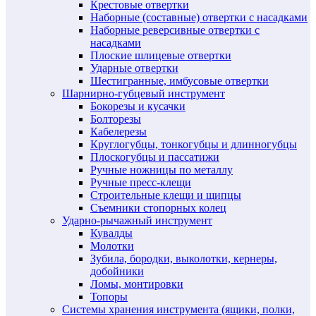
Крестовые отвертки
Наборные (составные) отвертки с насадками
Наборные реверсивные отвертки с
насадками
Плоские шлицевые отвертки
Ударные отвертки
Шестигранные, имбусовые отвертки
Шарнирно-губцевый инструмент
Бокорезы и кусачки
Болторезы
Кабелерезы
Круглогубцы, тонкогубцы и длинногубцы
Плоскогубцы и пассатижи
Ручные ножницы по металлу
Ручные пресс-клещи
Строительные клещи и щипцы
Съемники стопорных колец
Ударно-рычажный инструмент
Кувалды
Молотки
Зубила, бородки, выколотки, кернеры,
добойники
Ломы, монтировки
Топоры
Системы хранения инструмента (ящики, полки,