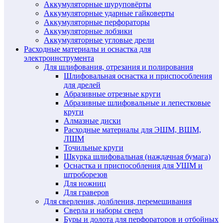
Аккумуляторные шуруповёрты
Аккумуляторные ударные гайковерты
Аккумуляторные перфораторы
Аккумуляторные лобзики
Аккумуляторные угловые дрели
Расходные материалы и оснастка для
электроинструмента
Для шлифования, отрезания и полирования
Шлифовальная оснастка и приспособления
для дрелей
Абразивные отрезные круги
Абразивные шлифовальные и лепестковые
круги
Алмазные диски
Расходные материалы для ЭШМ, ВШМ,
ЛШМ
Точильные круги
Шкурка шлифовальная (наждачная бумага)
Оснастка и приспособления для УШМ и
штроборезов
Для ножниц
Для граверов
Для сверления, долбления, перемешивания
Сверла и наборы сверл
Буры и долота для перфораторов и отбойных