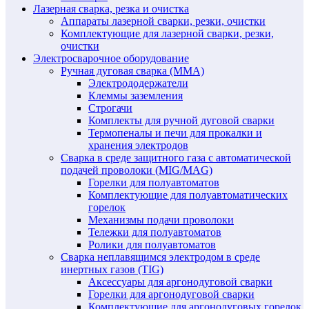
Лазерная сварка, резка и очистка
Аппараты лазерной сварки, резки, очистки
Комплектующие для лазерной сварки, резки,
очистки
Электросварочное оборудование
Ручная дуговая сварка (MMA)
Электрододержатели
Клеммы заземления
Строгачи
Комплекты для ручной дуговой сварки
Термопеналы и печи для прокалки и
хранения электродов
Сварка в среде защитного газа с автоматической
подачей проволоки (MIG/MAG)
Горелки для полуавтоматов
Комплектующие для полуавтоматических
горелок
Механизмы подачи проволоки
Тележки для полуавтоматов
Ролики для полуавтоматов
Сварка неплавящимся электродом в среде
инертных газов (TIG)
Аксессуары для аргонодуговой сварки
Горелки для аргонодуговой сварки
Комплектующие для аргонодуговых горелок