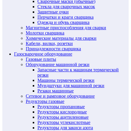
Сварочные маски (обычные)
Стекла для сварочных масок
Защитные очки
Перчатки и краги сварщика
Одежда и обувь сварщика
Магнитные приспособления для сварки
Молотки сварщика
Химические материалы для сварки
Кабели, вилки, розетки
Принадлежности сварщика
Газосварочное оборудование
Газовые плиты
Оборудование машинной резки
Запасные части к машинам термической
резки
Машины термической резки
Мундштуки для машинной резки
Резаки машинные
Сетевое и рамповое оборудование
Редукторы газовые
Редукторы пропановые
Редукторы кислородные
Редукторы ацетиленовые
Редукторы углекислотные
Редукторы для закиси азота