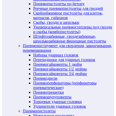
Пневмопистолеты по бетону
Реечные пневмопистолеты для гвоздей
Скобообжимное пистолеты для клеток,
матрасов, габионов
Скобы, гвозди и шпильки
Универсальные пневмостеплеры под гвозди
и скобы (комбопистолеты)
Штифтозабивные, гвоздезабивные,
шпилькозабивные финишные пистолеты
Пневмоинструмент для сверления, завинчивания,
перемешивания
Наборы ударных головок
Переходники для ударных головок
Пневмогайковерты 1 дюйм
Пневмогайковерты 1/2 дюйма
Пневмогайковерты 3/4 дюйма
Пневмодрели
Пневмоперфораторы (перфораторы
пневматические)
Пневмотрещетки
Пневмошуруповерты
Торцевые ударные головки
Удлинители ударных головок
Пневмопистолеты
Мовильные пистолеты