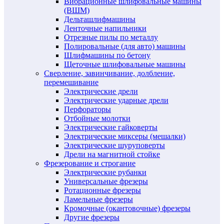
Вибрационные шлифовальные машины
(ВШМ)
Дельташлифмашины
Ленточные напильники
Отрезные пилы по металлу
Полировальные (для авто) машины
Шлифмашины по бетону
Щеточные шлифовальные машины
Сверление, завинчивание, долбление,
перемешивание
Электрические дрели
Электрические ударные дрели
Перфораторы
Отбойные молотки
Электрические гайковерты
Электрические миксеры (мешалки)
Электрические шуруповерты
Дрели на магнитной стойке
Фрезерование и строгание
Электрические рубанки
Универсальные фрезеры
Ротационные фрезеры
Ламельные фрезеры
Кромочные (окантовочные) фрезеры
Другие фрезеры