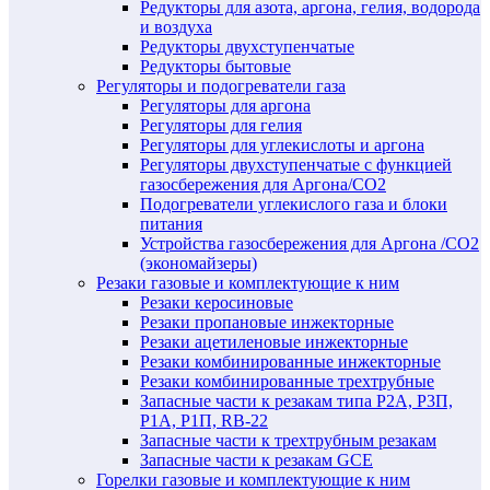
Редукторы для азота, аргона, гелия, водорода
и воздуха
Редукторы двухступенчатые
Редукторы бытовые
Регуляторы и подогреватели газа
Регуляторы для аргона
Регуляторы для гелия
Регуляторы для углекислоты и аргона
Регуляторы двухступенчатые c функцией
газосбережения для Аргона/СО2
Подогреватели углекислого газа и блоки
питания
Устройства газосбережения для Аргона /СО2
(экономайзеры)
Резаки газовые и комплектующие к ним
Резаки керосиновые
Резаки пропановые инжекторные
Резаки ацетиленовые инжекторные
Резаки комбинированные инжекторные
Резаки комбинированные трехтрубные
Запасные части к резакам типа Р2А, Р3П,
Р1А, Р1П, RB-22
Запасные части к трехтрубным резакам
Запасные части к резакам GCE
Горелки газовые и комплектующие к ним