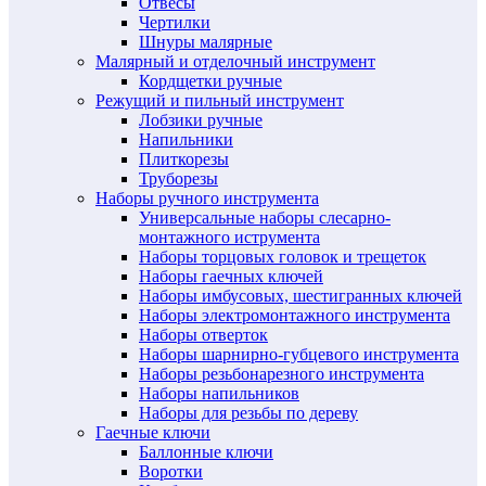
Отвесы
Чертилки
Шнуры малярные
Малярный и отделочный инструмент
Кордщетки ручные
Режущий и пильный инструмент
Лобзики ручные
Напильники
Плиткорезы
Труборезы
Наборы ручного инструмента
Универсальные наборы слесарно-
монтажного иструмента
Наборы торцовых головок и трещеток
Наборы гаечных ключей
Наборы имбусовых, шестигранных ключей
Наборы электромонтажного инструмента
Наборы отверток
Наборы шарнирно-губцевого инструмента
Наборы резьбонарезного инструмента
Наборы напильников
Наборы для резьбы по дереву
Гаечные ключи
Баллонные ключи
Воротки