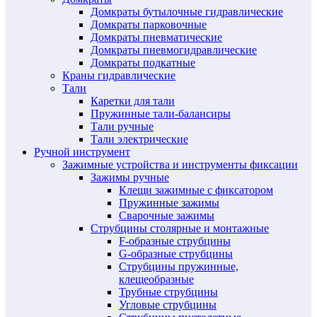
Домкраты бутылочные гидравлические
Домкраты парковочные
Домкраты пневматические
Домкраты пневмогидравлические
Домкраты подкатные
Краны гидравлические
Тали
Каретки для тали
Пружинные тали-балансиры
Тали ручные
Тали электрические
Ручной инструмент
Зажимные устройства и инструменты фиксации
Зажимы ручные
Клещи зажимные с фиксатором
Пружинные зажимы
Сварочные зажимы
Струбцины столярные и монтажные
F-образные струбцины
G-образные струбцины
Струбцины пружинные,
клещеобразные
Трубные струбцины
Угловые струбцины