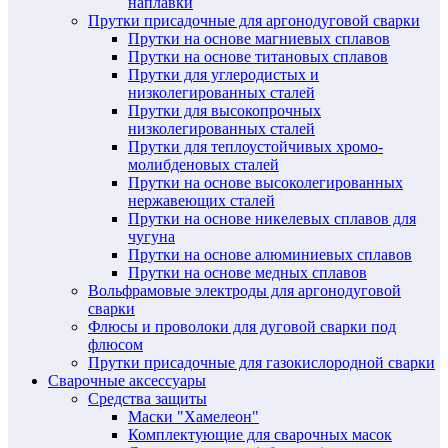
наплавки
Прутки присадочные для аргонодуговой сварки
Прутки на основе магниевых сплавов
Прутки на основе титановых сплавов
Прутки для углеродистых и
низколегированных сталей
Прутки для высокопрочных
низколегированных сталей
Прутки для теплоустойчивых хромо-
молибденовых сталей
Прутки на основе высоколегированных
нержавеющих сталей
Прутки на основе никелевых сплавов для
чугуна
Прутки на основе алюминиевых сплавов
Прутки на основе медных сплавов
Вольфрамовые электроды для аргонодуговой
сварки
Флюсы и проволоки для дуговой сварки под
флюсом
Прутки присадочные для газокислородной сварки
Сварочные аксессуары
Средства защиты
Маски "Хамелеон"
Комплектующие для сварочных масок