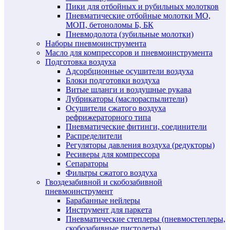
Пики для отбойных и рубильных молотков
Пневматические отбойные молотки МО,
МОП, бетоноломы Б, БК
Пневмодолота (зубильные молотки)
Наборы пневмоинструмента
Масло для компрессоров и пневмоинструмента
Подготовка воздуха
Адсорбционные осушители воздуха
Блоки подготовки воздуха
Витые шланги и воздушные рукава
Лубрикаторы (маслораспылители)
Осушители сжатого воздуха
рефрижераторного типа
Пневматические фитинги, соединители
Распределители
Регуляторы давления воздуха (редукторы)
Ресиверы для компрессора
Сепараторы
Фильтры сжатого воздуха
Гвоздезабивной и скобозабивной
пневмоинструмент
Барабанные нейлеры
Инструмент для паркета
Пневматические степлеры (пневмостеплеры,
скобозабивные пистолеты)