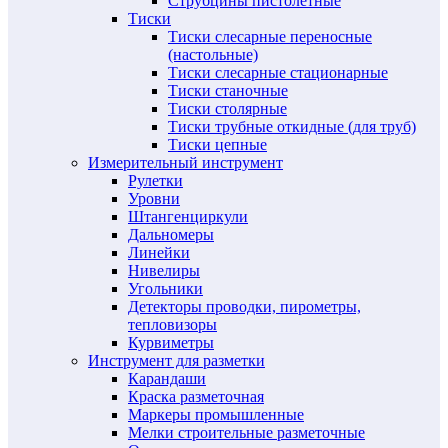
Струбцины пистолетные
Тиски
Тиски слесарные переносные
(настольные)
Тиски слесарные стационарные
Тиски станочные
Тиски столярные
Тиски трубные откидные (для труб)
Тиски цепные
Измерительный инструмент
Рулетки
Уровни
Штангенциркули
Дальномеры
Линейки
Нивелиры
Угольники
Детекторы проводки, пирометры,
тепловизоры
Курвиметры
Инструмент для разметки
Карандаши
Краска разметочная
Маркеры промышленные
Мелки строительные разметочные