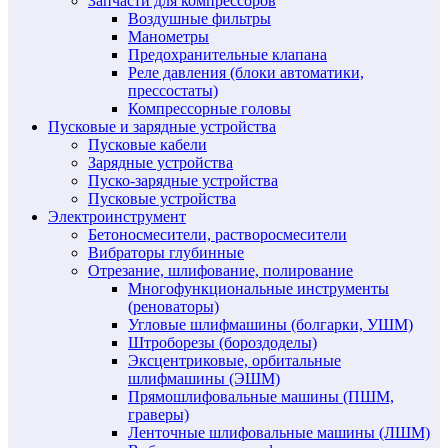
Запчасти для компрессоров
Воздушные фильтры
Манометры
Предохранительные клапана
Реле давления (блоки автоматики,
прессостаты)
Компрессорные головы
Пусковые и зарядные устройства
Пусковые кабели
Зарядные устройства
Пуско-зарядные устройства
Пусковые устройства
Электроинструмент
Бетоносмесители, растворосмесители
Вибраторы глубинные
Отрезание, шлифование, полирование
Многофункциональные инструменты
(реноваторы)
Угловые шлифмашины (болгарки, УШМ)
Штроборезы (бороздоделы)
Эксцентриковые, орбитальные
шлифмашины (ЭШМ)
Прямошлифовальные машины (ПШМ,
граверы)
Ленточные шлифовальные машины (ЛШМ)