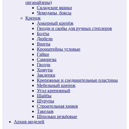
органайзеры)
Складские ящики
Чемоданы, боксы
Крепеж
Анкерный крепёж
Гвозди и скобы для ручных степлеров
Болты
Дюбели
Винты
Кронштейны угловые
Гайки
Саморезы
Гвозди
Хомуты
Заклепки
Крепежные и соединительные пластины
Мебельный крепеж
Угол крепежный
Шайбы
Шурупы
Строительная химия
Такелаж
Шпильки резьбовые
Архив моделей