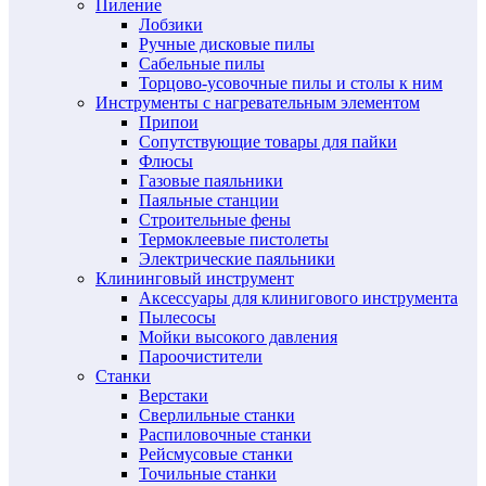
Пиление
Лобзики
Ручные дисковые пилы
Сабельные пилы
Торцово-усовочные пилы и столы к ним
Инструменты с нагревательным элементом
Припои
Сопутствующие товары для пайки
Флюсы
Газовые паяльники
Паяльные станции
Строительные фены
Термоклеевые пистолеты
Электрические паяльники
Клининговый инструмент
Аксессуары для клинигового инструмента
Пылесосы
Мойки высокого давления
Пароочистители
Станки
Верстаки
Сверлильные станки
Распиловочные станки
Рейсмусовые станки
Точильные станки