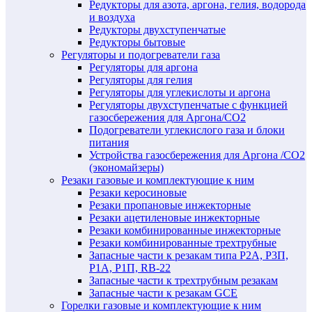
Редукторы для азота, аргона, гелия, водорода
и воздуха
Редукторы двухступенчатые
Редукторы бытовые
Регуляторы и подогреватели газа
Регуляторы для аргона
Регуляторы для гелия
Регуляторы для углекислоты и аргона
Регуляторы двухступенчатые c функцией
газосбережения для Аргона/СО2
Подогреватели углекислого газа и блоки
питания
Устройства газосбережения для Аргона /СО2
(экономайзеры)
Резаки газовые и комплектующие к ним
Резаки керосиновые
Резаки пропановые инжекторные
Резаки ацетиленовые инжекторные
Резаки комбинированные инжекторные
Резаки комбинированные трехтрубные
Запасные части к резакам типа Р2А, Р3П,
Р1А, Р1П, RB-22
Запасные части к трехтрубным резакам
Запасные части к резакам GCE
Горелки газовые и комплектующие к ним