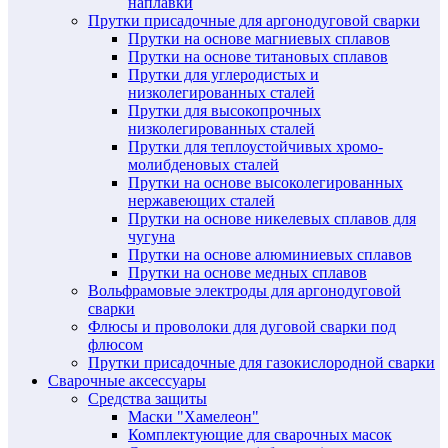
наплавки
Прутки присадочные для аргонодуговой сварки
Прутки на основе магниевых сплавов
Прутки на основе титановых сплавов
Прутки для углеродистых и
низколегированных сталей
Прутки для высокопрочных
низколегированных сталей
Прутки для теплоустойчивых хромо-
молибденовых сталей
Прутки на основе высоколегированных
нержавеющих сталей
Прутки на основе никелевых сплавов для
чугуна
Прутки на основе алюминиевых сплавов
Прутки на основе медных сплавов
Вольфрамовые электроды для аргонодуговой
сварки
Флюсы и проволоки для дуговой сварки под
флюсом
Прутки присадочные для газокислородной сварки
Сварочные аксессуары
Средства защиты
Маски "Хамелеон"
Комплектующие для сварочных масок