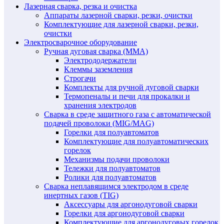
Лазерная сварка, резка и очистка
Аппараты лазерной сварки, резки, очистки
Комплектующие для лазерной сварки, резки,
очистки
Электросварочное оборудование
Ручная дуговая сварка (MMA)
Электрододержатели
Клеммы заземления
Строгачи
Комплекты для ручной дуговой сварки
Термопеналы и печи для прокалки и
хранения электродов
Сварка в среде защитного газа с автоматической
подачей проволоки (MIG/MAG)
Горелки для полуавтоматов
Комплектующие для полуавтоматических
горелок
Механизмы подачи проволоки
Тележки для полуавтоматов
Ролики для полуавтоматов
Сварка неплавящимся электродом в среде
инертных газов (TIG)
Аксессуары для аргонодуговой сварки
Горелки для аргонодуговой сварки
Комплектующие для аргонодуговых горелок