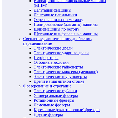
Вибрационные шлифовальные машины
(ВШМ)
Дельташлифмашины
Ленточные напильники
Отрезные пилы по металлу
Полировальные (для авто) машины
Шлифмашины по бетону
Щеточные шлифовальные машины
Сверление, завинчивание, долбление,
перемешивание
Электрические дрели
Электрические ударные дрели
Перфораторы
Отбойные молотки
Электрические гайковерты
Электрические миксеры (мешалки)
Электрические шуруповерты
Дрели на магнитной стойке
Фрезерование и строгание
Электрические рубанки
Универсальные фрезеры
Ротационные фрезеры
Ламельные фрезеры
Кромочные (окантовочные) фрезеры
Другие фрезеры