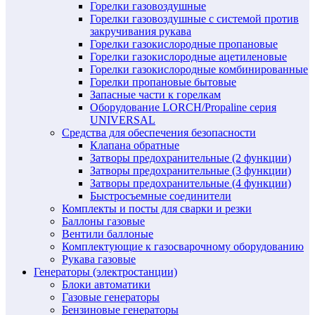
Горелки газовоздушные
Горелки газовоздушные с системой против
закручивания рукава
Горелки газокислородные пропановые
Горелки газокислородные ацетиленовые
Горелки газокислородные комбинированные
Горелки пропановые бытовые
Запасные части к горелкам
Оборудование LORCH/Propaline серия
UNIVERSAL
Средства для обеспечения безопасности
Клапана обратные
Затворы предохранительные (2 функции)
Затворы предохранительные (3 функции)
Затворы предохранительные (4 функции)
Быстросъемные соединители
Комплекты и посты для сварки и резки
Баллоны газовые
Вентили баллоные
Комплектующие к газосварочному оборудованию
Рукава газовые
Генераторы (электростанции)
Блоки автоматики
Газовые генераторы
Бензиновые генераторы