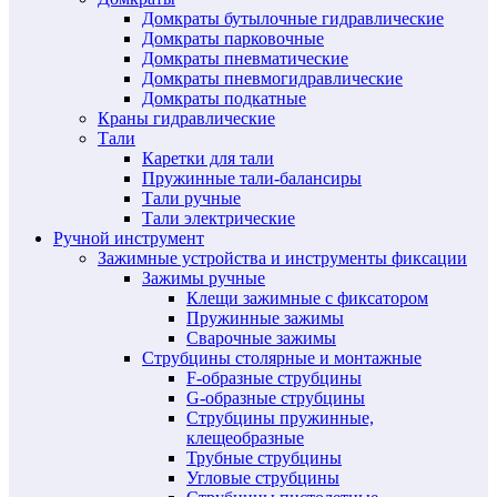
Домкраты бутылочные гидравлические
Домкраты парковочные
Домкраты пневматические
Домкраты пневмогидравлические
Домкраты подкатные
Краны гидравлические
Тали
Каретки для тали
Пружинные тали-балансиры
Тали ручные
Тали электрические
Ручной инструмент
Зажимные устройства и инструменты фиксации
Зажимы ручные
Клещи зажимные с фиксатором
Пружинные зажимы
Сварочные зажимы
Струбцины столярные и монтажные
F-образные струбцины
G-образные струбцины
Струбцины пружинные,
клещеобразные
Трубные струбцины
Угловые струбцины