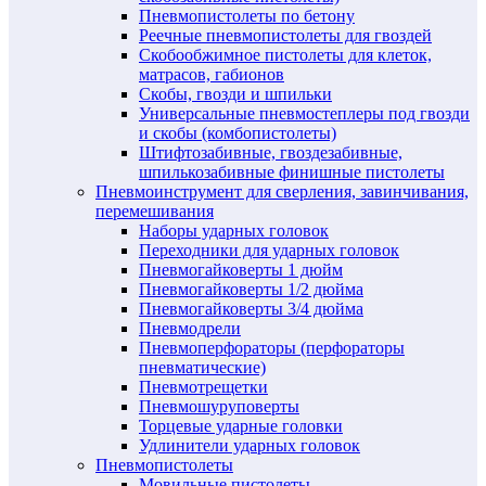
Пневмопистолеты по бетону
Реечные пневмопистолеты для гвоздей
Скобообжимное пистолеты для клеток,
матрасов, габионов
Скобы, гвозди и шпильки
Универсальные пневмостеплеры под гвозди
и скобы (комбопистолеты)
Штифтозабивные, гвоздезабивные,
шпилькозабивные финишные пистолеты
Пневмоинструмент для сверления, завинчивания,
перемешивания
Наборы ударных головок
Переходники для ударных головок
Пневмогайковерты 1 дюйм
Пневмогайковерты 1/2 дюйма
Пневмогайковерты 3/4 дюйма
Пневмодрели
Пневмоперфораторы (перфораторы
пневматические)
Пневмотрещетки
Пневмошуруповерты
Торцевые ударные головки
Удлинители ударных головок
Пневмопистолеты
Мовильные пистолеты