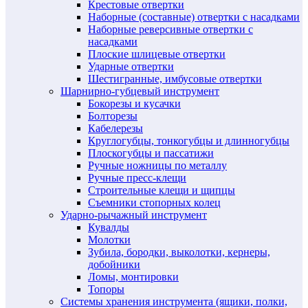
Крестовые отвертки
Наборные (составные) отвертки с насадками
Наборные реверсивные отвертки с
насадками
Плоские шлицевые отвертки
Ударные отвертки
Шестигранные, имбусовые отвертки
Шарнирно-губцевый инструмент
Бокорезы и кусачки
Болторезы
Кабелерезы
Круглогубцы, тонкогубцы и длинногубцы
Плоскогубцы и пассатижи
Ручные ножницы по металлу
Ручные пресс-клещи
Строительные клещи и щипцы
Съемники стопорных колец
Ударно-рычажный инструмент
Кувалды
Молотки
Зубила, бородки, выколотки, кернеры,
добойники
Ломы, монтировки
Топоры
Системы хранения инструмента (ящики, полки,