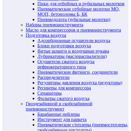
Пики для отбойных и рубильных молотков
Пневматические отбойные молотки МО,
МОП, бетоноломы Б, БК
Пневмодолота (зубильные молотки)
Наборы пневмоинструмента
Масло для компрессоров и пневмоинструмента
Подготовка воздуха
Адсорбционные осушители воздуха
Блоки подготовки воздуха
Витые шланги и воздушные рукава
Лубрикаторы (маслораспылители)
Осушители сжатого воздуха
рефрижераторного типа
Пневматические фитинги, соединители
Распределители
Регуляторы давления воздуха (редукторы)
Ресиверы для компрессора
Сепараторы
Фильтры сжатого воздуха
Гвоздезабивной и скобозабивной
пневмоинструмент
Барабанные нейлеры
Инструмент для паркета
Пневматические степлеры (пневмостеплеры,
скобозабивные пистолеты)