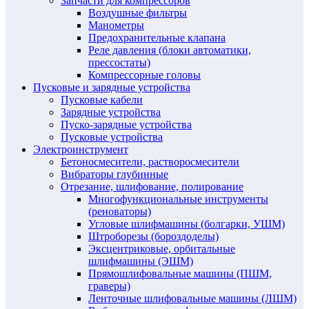
Запчасти для компрессоров
Воздушные фильтры
Манометры
Предохранительные клапана
Реле давления (блоки автоматики,
прессостаты)
Компрессорные головы
Пусковые и зарядные устройства
Пусковые кабели
Зарядные устройства
Пуско-зарядные устройства
Пусковые устройства
Электроинструмент
Бетоносмесители, растворосмесители
Вибраторы глубинные
Отрезание, шлифование, полирование
Многофункциональные инструменты
(реноваторы)
Угловые шлифмашины (болгарки, УШМ)
Штроборезы (бороздоделы)
Эксцентриковые, орбитальные
шлифмашины (ЭШМ)
Прямошлифовальные машины (ПШМ,
граверы)
Ленточные шлифовальные машины (ЛШМ)