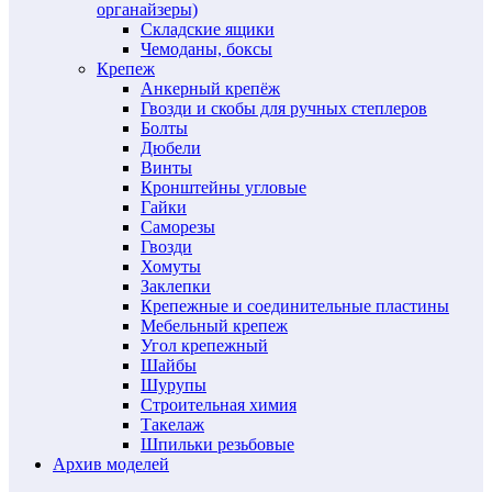
органайзеры)
Складские ящики
Чемоданы, боксы
Крепеж
Анкерный крепёж
Гвозди и скобы для ручных степлеров
Болты
Дюбели
Винты
Кронштейны угловые
Гайки
Саморезы
Гвозди
Хомуты
Заклепки
Крепежные и соединительные пластины
Мебельный крепеж
Угол крепежный
Шайбы
Шурупы
Строительная химия
Такелаж
Шпильки резьбовые
Архив моделей