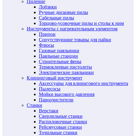
Пиление
Лобзики
Ручные дисковые пилы
Сабельные пилы
Торцово-усовочные пилы и столы к ним
Инструменты с нагревательным элементом
Припои
Сопутствующие товары для пайки
Флюсы
Газовые паяльники
Паяльные станции
Строительные фены
Термоклеевые пистолеты
Электрические паяльники
Клининговый инструмент
Аксессуары для клинигового инструмента
Пылесосы
Мойки высокого давления
Пароочистители
Станки
Верстаки
Сверлильные станки
Распиловочные станки
Рейсмусовые станки
Точильные станки