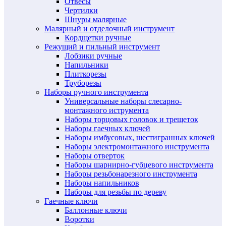
Отвесы
Чертилки
Шнуры малярные
Малярный и отделочный инструмент
Кордщетки ручные
Режущий и пильный инструмент
Лобзики ручные
Напильники
Плиткорезы
Труборезы
Наборы ручного инструмента
Универсальные наборы слесарно-
монтажного иструмента
Наборы торцовых головок и трещеток
Наборы гаечных ключей
Наборы имбусовых, шестигранных ключей
Наборы электромонтажного инструмента
Наборы отверток
Наборы шарнирно-губцевого инструмента
Наборы резьбонарезного инструмента
Наборы напильников
Наборы для резьбы по дереву
Гаечные ключи
Баллонные ключи
Воротки