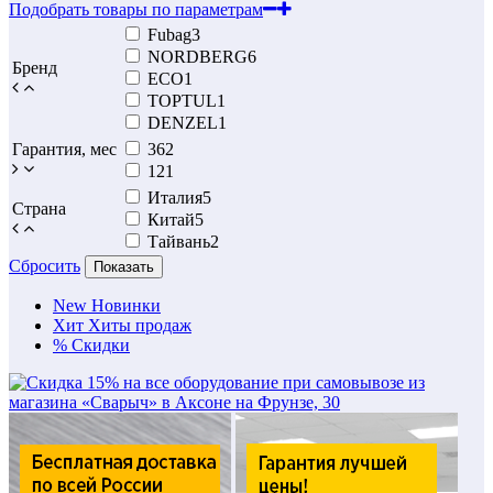
Подобрать товары по параметрам
Fubag
3
NORDBERG
6
Бренд
ECO
1
TOPTUL
1
DENZEL
1
Гарантия, мес
36
2
12
1
Италия
5
Страна
Китай
5
Тайвань
2
Сбросить
Показать
New
Новинки
Хит
Хиты продаж
%
Скидки