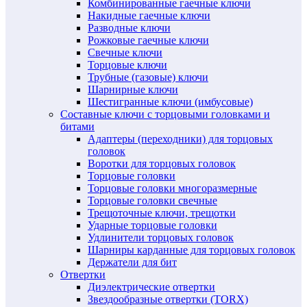
Комбинированные гаечные ключи
Накидные гаечные ключи
Разводные ключи
Рожковые гаечные ключи
Свечные ключи
Торцовые ключи
Трубные (газовые) ключи
Шарнирные ключи
Шестигранные ключи (имбусовые)
Составные ключи с торцовыми головками и
битами
Адаптеры (переходники) для торцовых
головок
Воротки для торцовых головок
Торцовые головки
Торцовые головки многоразмерные
Торцовые головки свечные
Трещоточные ключи, трещотки
Ударные торцовые головки
Удлинители торцовых головок
Шарниры карданные для торцовых головок
Держатели для бит
Отвертки
Диэлектрические отвертки
Звездообразные отвертки (TORX)