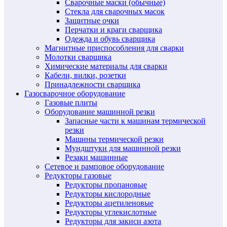
Сварочные маски (обычные)
Стекла для сварочных масок
Защитные очки
Перчатки и краги сварщика
Одежда и обувь сварщика
Магнитные приспособления для сварки
Молотки сварщика
Химические материалы для сварки
Кабели, вилки, розетки
Принадлежности сварщика
Газосварочное оборудование
Газовые плиты
Оборудование машинной резки
Запасные части к машинам термической
резки
Машины термической резки
Мундштуки для машинной резки
Резаки машинные
Сетевое и рамповое оборудование
Редукторы газовые
Редукторы пропановые
Редукторы кислородные
Редукторы ацетиленовые
Редукторы углекислотные
Редукторы для закиси азота