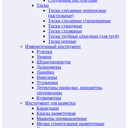
Струбцины пистолетные
Тиски
Тиски слесарные переносные
(настольные)
Тиски слесарные стационарные
Тиски станочные
Тиски столярные
Тиски трубные откидные (для труб)
Тиски цепные
Измерительный инструмент
Рулетки
Уровни
Штангенциркули
Дальномеры
Линейки
Нивелиры
Угольники
Детекторы проводки, пирометры,
тепловизоры
Курвиметры
Инструмент для разметки
Карандаши
Краска разметочная
Маркеры промышленные
Мелки строительные разметочные