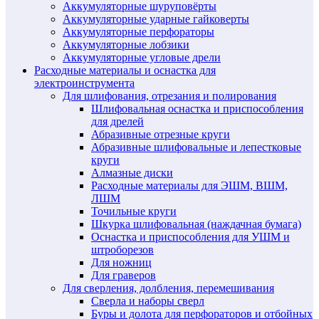
Аккумуляторные шуруповёрты
Аккумуляторные ударные гайковерты
Аккумуляторные перфораторы
Аккумуляторные лобзики
Аккумуляторные угловые дрели
Расходные материалы и оснастка для
электроинструмента
Для шлифования, отрезания и полирования
Шлифовальная оснастка и приспособления
для дрелей
Абразивные отрезные круги
Абразивные шлифовальные и лепестковые
круги
Алмазные диски
Расходные материалы для ЭШМ, ВШМ,
ЛШМ
Точильные круги
Шкурка шлифовальная (наждачная бумага)
Оснастка и приспособления для УШМ и
штроборезов
Для ножниц
Для граверов
Для сверления, долбления, перемешивания
Сверла и наборы сверл
Буры и долота для перфораторов и отбойных