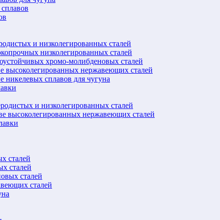
 сплавов
ов
еродистых и низколегированных сталей
окопрочных низколегированных сталей
лоустойчивых хромо-молибденовых сталей
ве высоколегированных нержавеющих сталей
е никелевых сплавов для чугуна
лавки
еродистых и низколегированных сталей
ове высоколегированных нержавеющих сталей
лавки
ых сталей
ых сталей
новых сталей
авеющих сталей
уна