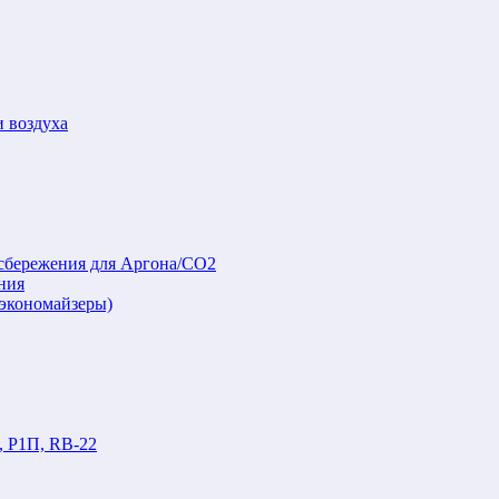
и воздуха
осбережения для Аргона/СО2
ния
(экономайзеры)
, Р1П, RB-22