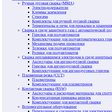
Ручная дуговая сварка (MMA)
Электрододержатели
Клеммы заземления
Строгачи
Комплекты для ручной дуговой сварки
Термопеналы и печи для прокалки и хранения
Сварка в среде защитного газа с автоматической 
Горелки для полуавтоматов
Комплектующие для полуавтоматических гор
Механизмы подачи проволоки
Тележки для полуавтоматов
Ролики для полуавтоматов
Сварка неплавящимся электродом в среде инертных 
Аксессуары для аргонодуговой сварки
Горелки для аргонодуговой сварки
Комплектующие для аргонодуговых горелок
Плазменная резка (CUT)
Плазмотроны
Комплектующие для плазмотронов
Контактная сварка (RSW)
Аксессуары и расходные материалы для спотт
Конденсаторная приварка шпилек
Комплектующие для контактной сварки
Вспомогательное оборудование
Переходники и соединители для электросвар