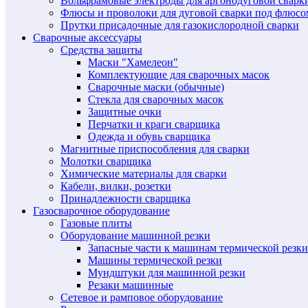
Вольфрамовые электроды для аргонодуговой сварк
Флюсы и проволоки для дуговой сварки под флюсо
Прутки присадочные для газокислородной сварки
Сварочные аксессуары
Средства защиты
Маски "Хамелеон"
Комплектующие для сварочных масок
Сварочные маски (обычные)
Стекла для сварочных масок
Защитные очки
Перчатки и краги сварщика
Одежда и обувь сварщика
Магнитные приспособления для сварки
Молотки сварщика
Химические материалы для сварки
Кабели, вилки, розетки
Принадлежности сварщика
Газосварочное оборудование
Газовые плиты
Оборудование машинной резки
Запасные части к машинам термической резки
Машины термической резки
Мундштуки для машинной резки
Резаки машинные
Сетевое и рамповое оборудование