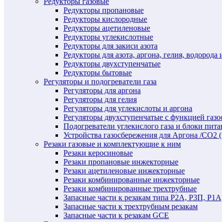
Редукторы газовые
Редукторы пропановые
Редукторы кислородные
Редукторы ацетиленовые
Редукторы углекислотные
Редукторы для закиси азота
Редукторы для азота, аргона, гелия, водорода 
Редукторы двухступенчатые
Редукторы бытовые
Регуляторы и подогреватели газа
Регуляторы для аргона
Регуляторы для гелия
Регуляторы для углекислоты и аргона
Регуляторы двухступенчатые c функцией газ
Подогреватели углекислого газа и блоки пита
Устройства газосбережения для Аргона /СО2 
Резаки газовые и комплектующие к ним
Резаки керосиновые
Резаки пропановые инжекторные
Резаки ацетиленовые инжекторные
Резаки комбинированные инжекторные
Резаки комбинированные трехтрубные
Запасные части к резакам типа Р2А, Р3П, Р1А
Запасные части к трехтрубным резакам
Запасные части к резакам GCE