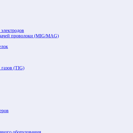
 электродов
подачей проволоки (MIG/MAG)
елок
газов (TIG)
еров
очного оборудования