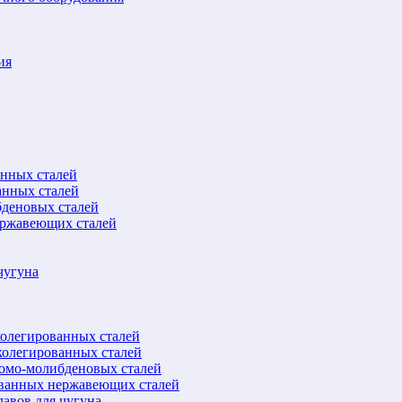
ия
анных сталей
анных сталей
бденовых сталей
ержавеющих сталей
чугуна
колегированных сталей
колегированных сталей
ромо-молибденовых сталей
ованных нержавеющих сталей
авов для чугуна