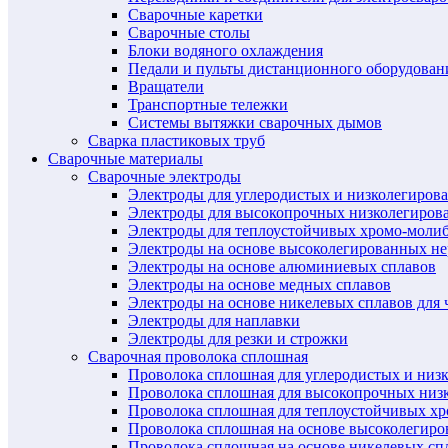
Сварочные каретки
Сварочные столы
Блоки водяного охлаждения
Педали и пульты дистанционного оборудован
Вращатели
Транспортные тележки
Системы вытяжки сварочных дымов
Сварка пластиковых труб
Сварочные материалы
Сварочные электроды
Электроды для углеродистых и низколегиров
Электроды для высокопрочных низколегиров
Электроды для теплоустойчивых хромо-моли
Электроды на основе высоколегированных н
Электроды на основе алюминиевых сплавов
Электроды на основе медных сплавов
Электроды на основе никелевых сплавов для 
Электроды для наплавки
Электроды для резки и строжки
Сварочная проволока сплошная
Проволока сплошная для углеродистых и низ
Проволока сплошная для высокопрочных низ
Проволока сплошная для теплоустойчивых х
Проволока сплошная на основе высоколегир
Проволока сплошная на основе никелевых спл