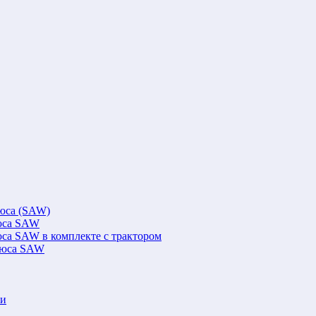
люса (SAW)
люса SAW
юса SAW в комплекте с трактором
флюса SAW
ки