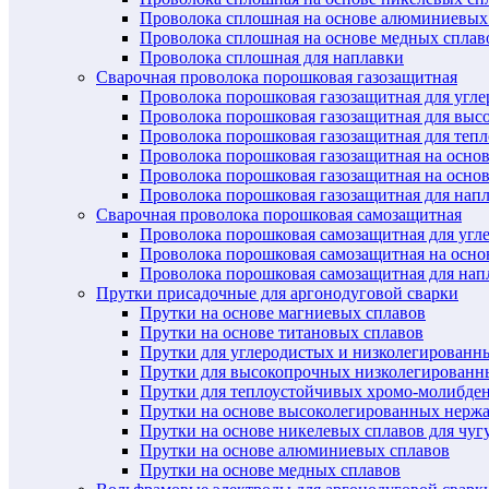
Проволока сплошная на основе алюминиевых
Проволока сплошная на основе медных сплав
Проволока сплошная для наплавки
Сварочная проволока порошковая газозащитная
Проволока порошковая газозащитная для угл
Проволока порошковая газозащитная для выс
Проволока порошковая газозащитная для теп
Проволока порошковая газозащитная на осно
Проволока порошковая газозащитная на основ
Проволока порошковая газозащитная для нап
Сварочная проволока порошковая самозащитная
Проволока порошковая самозащитная для угл
Проволока порошковая самозащитная на осн
Проволока порошковая самозащитная для нап
Прутки присадочные для аргонодуговой сварки
Прутки на основе магниевых сплавов
Прутки на основе титановых сплавов
Прутки для углеродистых и низколегированн
Прутки для высокопрочных низколегированн
Прутки для теплоустойчивых хромо-молибде
Прутки на основе высоколегированных нерж
Прутки на основе никелевых сплавов для чуг
Прутки на основе алюминиевых сплавов
Прутки на основе медных сплавов