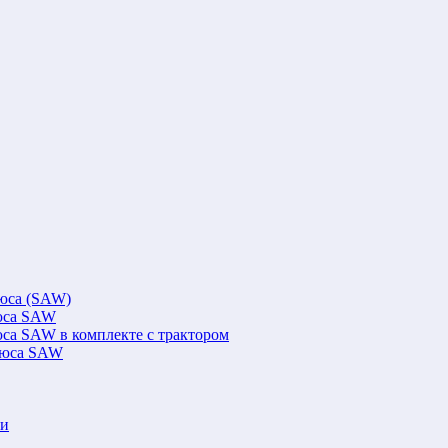
люса (SAW)
люса SAW
юса SAW в комплекте с трактором
флюса SAW
ки