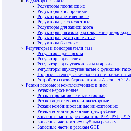
Редукторы газовые
Редукторы пропановые
Редукторы кислородные
Редукторы ацетиленовые
Редукторы углекислотные
Редукторы для закиси азота
Редукторы для азота, аргона, гелия, водорода 
Редукторы двухступенчатые
Редукторы бытовые
Регуляторы и подогреватели газа
Регуляторы для аргона
Регуляторы для гелия
Регуляторы для углекислоты и аргона
Регуляторы двухступенчатые c функцией газ
Подогреватели углекислого газа и блоки пита
Устройства газосбережения для Аргона /СО2 
Резаки газовые и комплектующие к ним
Резаки керосиновые
Резаки пропановые инжекторные
Резаки ацетиленовые инжекторные
Резаки комбинированные инжекторные
Резаки комбинированные трехтрубные
Запасные части к резакам типа Р2А, Р3П, Р1А
Запасные части к трехтрубным резакам
Запасные части к резакам GCE