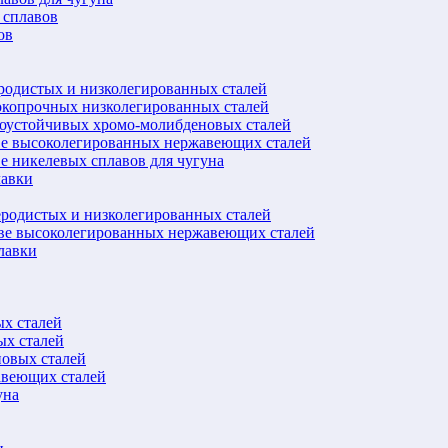
 сплавов
ов
еродистых и низколегированных сталей
окопрочных низколегированных сталей
лоустойчивых хромо-молибденовых сталей
ве высоколегированных нержавеющих сталей
е никелевых сплавов для чугуна
лавки
еродистых и низколегированных сталей
ове высоколегированных нержавеющих сталей
лавки
ых сталей
ых сталей
новых сталей
авеющих сталей
уна