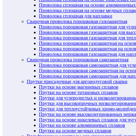
Проволока сплошная на основе алюминиевых
Проволока сплошная на основе медных сплав
Проволока сплошная для наплавки
Сварочная проволока порошковая газозащитная
Проволока порошковая газозащитная для угл
Проволока порошковая газозащитная для выс
Проволока порошковая газозащитная для теп
Проволока порошковая газозащитная на осно
Проволока порошковая газозащитная на основ
Проволока порошковая газозащитная для нап
Сварочная проволока порошковая самозащитная
Проволока порошковая самозащитная для угл
Проволока порошковая самозащитная на осн
Проволока порошковая самозащитная для нап
Прутки присадочные для аргонодуговой сварки
Прутки на основе магниевых сплавов
Прутки на основе титановых сплавов
Прутки для углеродистых и низколегированн
Прутки для высокопрочных низколегированн
Прутки для теплоустойчивых хромо-молибде
Прутки на основе высоколегированных нерж
Прутки на основе никелевых сплавов для чуг
Прутки на основе алюминиевых сплавов
Прутки на основе медных сплавов