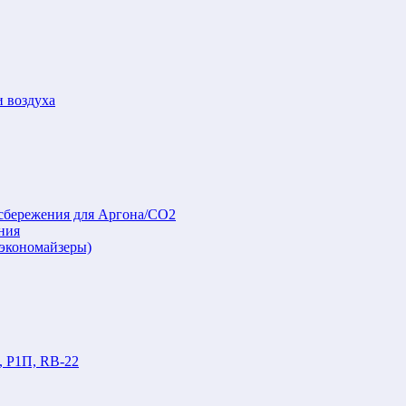
и воздуха
осбережения для Аргона/СО2
ния
(экономайзеры)
, Р1П, RB-22