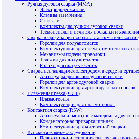
Ручная дуговая сварка (MMA)
Электрододержатели
Клеммы заземления
Строгачи
Комплекты для ручной дуговой сварки
Термопеналы и печи для прокалки и хранения
Сварка в среде защитного газа с автоматической 
Горелки для полуавтоматов
Комплектующие для полуавтоматических гор
Механизмы подачи проволоки
Тележки для полуавтоматов
Ролики для полуавтоматов
Сварка неплавящимся электродом в среде инертных 
Аксессуары для аргонодуговой сварки
Горелки для аргонодуговой сварки
Комплектующие для аргонодуговых горелок
Плазменная резка (CUT)
Плазмотроны
Комплектующие для плазмотронов
Контактная сварка (RSW)
Аксессуары и расходные материалы для спотт
Конденсаторная приварка шпилек
Комплектующие для контактной сварки
Вспомогательное оборудование
Переходники и соединители для электросвар