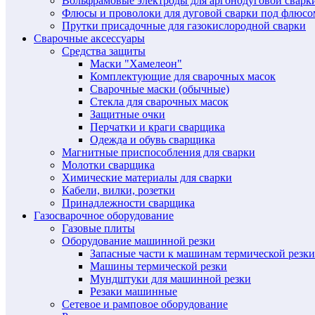
Вольфрамовые электроды для аргонодуговой сварк
Флюсы и проволоки для дуговой сварки под флюсо
Прутки присадочные для газокислородной сварки
Сварочные аксессуары
Средства защиты
Маски "Хамелеон"
Комплектующие для сварочных масок
Сварочные маски (обычные)
Стекла для сварочных масок
Защитные очки
Перчатки и краги сварщика
Одежда и обувь сварщика
Магнитные приспособления для сварки
Молотки сварщика
Химические материалы для сварки
Кабели, вилки, розетки
Принадлежности сварщика
Газосварочное оборудование
Газовые плиты
Оборудование машинной резки
Запасные части к машинам термической резки
Машины термической резки
Мундштуки для машинной резки
Резаки машинные
Сетевое и рамповое оборудование