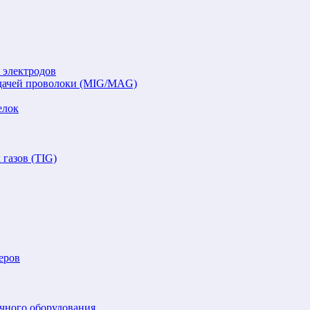
 электродов
подачей проволоки (MIG/MAG)
елок
газов (TIG)
еров
очного оборудования