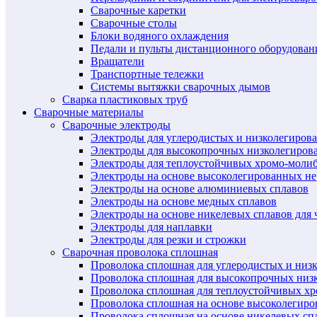
Сварочные каретки
Сварочные столы
Блоки водяного охлаждения
Педали и пульты дистанционного оборудован
Вращатели
Транспортные тележки
Системы вытяжки сварочных дымов
Сварка пластиковых труб
Сварочные материалы
Сварочные электроды
Электроды для углеродистых и низколегиров
Электроды для высокопрочных низколегиров
Электроды для теплоустойчивых хромо-моли
Электроды на основе высоколегированных н
Электроды на основе алюминиевых сплавов
Электроды на основе медных сплавов
Электроды на основе никелевых сплавов для 
Электроды для наплавки
Электроды для резки и строжки
Сварочная проволока сплошная
Проволока сплошная для углеродистых и низ
Проволока сплошная для высокопрочных низ
Проволока сплошная для теплоустойчивых х
Проволока сплошная на основе высоколегир
Проволока сплошная на основе никелевых спл