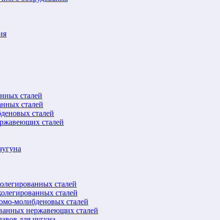
ия
анных сталей
анных сталей
бденовых сталей
ержавеющих сталей
чугуна
колегированных сталей
колегированных сталей
ромо-молибденовых сталей
ованных нержавеющих сталей
авов для чугуна