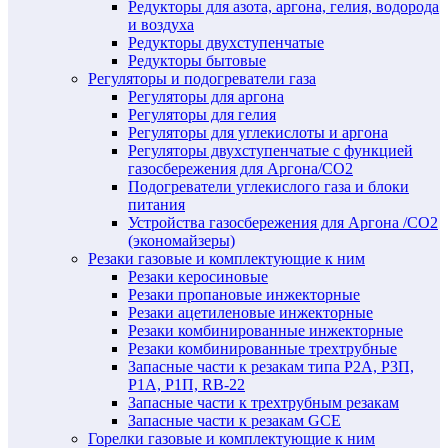
Редукторы для азота, аргона, гелия, водорода
и воздуха
Редукторы двухступенчатые
Редукторы бытовые
Регуляторы и подогреватели газа
Регуляторы для аргона
Регуляторы для гелия
Регуляторы для углекислоты и аргона
Регуляторы двухступенчатые c функцией
газосбережения для Аргона/СО2
Подогреватели углекислого газа и блоки
питания
Устройства газосбережения для Аргона /СО2
(экономайзеры)
Резаки газовые и комплектующие к ним
Резаки керосиновые
Резаки пропановые инжекторные
Резаки ацетиленовые инжекторные
Резаки комбинированные инжекторные
Резаки комбинированные трехтрубные
Запасные части к резакам типа Р2А, Р3П,
Р1А, Р1П, RB-22
Запасные части к трехтрубным резакам
Запасные части к резакам GCE
Горелки газовые и комплектующие к ним