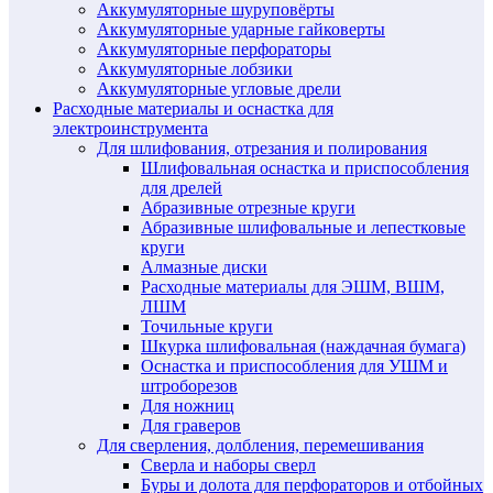
Аккумуляторные шуруповёрты
Аккумуляторные ударные гайковерты
Аккумуляторные перфораторы
Аккумуляторные лобзики
Аккумуляторные угловые дрели
Расходные материалы и оснастка для
электроинструмента
Для шлифования, отрезания и полирования
Шлифовальная оснастка и приспособления
для дрелей
Абразивные отрезные круги
Абразивные шлифовальные и лепестковые
круги
Алмазные диски
Расходные материалы для ЭШМ, ВШМ,
ЛШМ
Точильные круги
Шкурка шлифовальная (наждачная бумага)
Оснастка и приспособления для УШМ и
штроборезов
Для ножниц
Для граверов
Для сверления, долбления, перемешивания
Сверла и наборы сверл
Буры и долота для перфораторов и отбойных