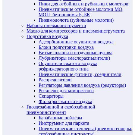
Пики для отбойных и рубильных молотков
Пневматические отбойные молотки МО,
МОП, бетоноломы Б, БК
Пневмодолота (зубильные молотки)
Наборы пневмоинструмента
Масло для компрессоров и пневмоинструмента
Подготовка воздуха
Адсорбционные осушители воздуха
Блоки подготовки воздуха
Витые шланги и воздушные рукава
Лубрикаторы (маслораспылители)
Осушители сжатого воздуха
рефрижераторного типа
Пневматические фитинги, соединители
Распределители
Регуляторы давления воздуха (редукторы)
Ресиверы для компрессора
Сепараторы
Фильтры сжатого воздуха
Гвоздезабивной и скобозабивной
пневмоинструмент
Барабанные нейлеры
Инструмент для паркета
Пневматические степлеры (пневмостеплеры,
скобозабивные пистолеты)