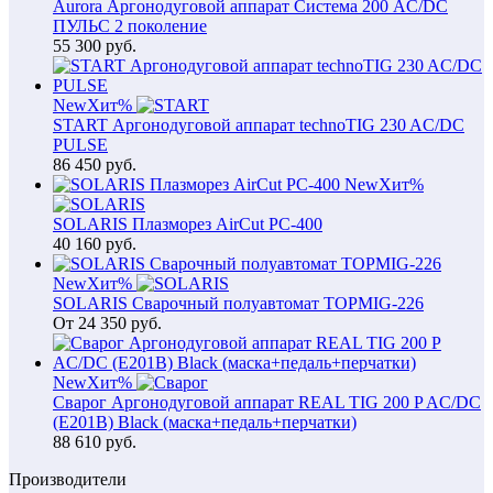
Aurora Аргонодуговой аппарат Система 200 AC/DC
ПУЛЬС 2 поколение
55 300
руб.
New
Хит
%
START Аргонодуговой аппарат technoTIG 230 AC/DC
PULSE
86 450
руб.
New
Хит
%
SOLARIS Плазморез AirCut PC-400
40 160
руб.
New
Хит
%
SOLARIS Сварочный полуавтомат TOPMIG-226
От
24 350
руб.
New
Хит
%
Сварог Аргонодуговой аппарат REAL TIG 200 P AC/DC
(E201B) Black (маска+педаль+перчатки)
88 610
руб.
Производители