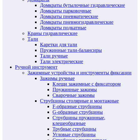
Домкраты бутылочные гидравлические
Домкраты парковочные
Домкраты пневматические
Домкраты пневмогидравлические
Домкраты подкатные
Краны гидравлические
Тали
Каретки для тали
Пружинные тали-балансиры
Тали ручные
Тали электрические
Ручной инструмент
Зажимные устройства и инструменты фиксации
Зажимы ручные
Клещи зажимные с фиксатором
Пружинные зажимы
Сварочные зажимы
Струбцины столярные и монтажные
F-образные струбцины
G-образные струбцины
Струбцины пружинные,
клещеобразные
Трубные струбцины
Угловые струбцины