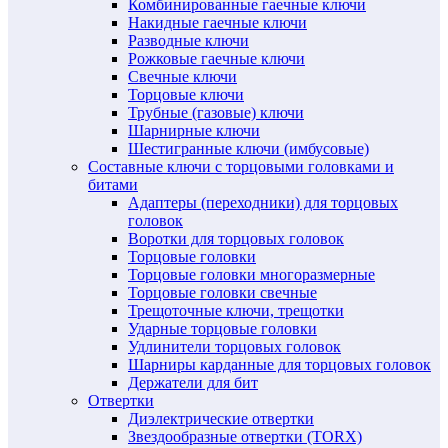
Комбинированные гаечные ключи
Накидные гаечные ключи
Разводные ключи
Рожковые гаечные ключи
Свечные ключи
Торцовые ключи
Трубные (газовые) ключи
Шарнирные ключи
Шестигранные ключи (имбусовые)
Составные ключи с торцовыми головками и
битами
Адаптеры (переходники) для торцовых
головок
Воротки для торцовых головок
Торцовые головки
Торцовые головки многоразмерные
Торцовые головки свечные
Трещоточные ключи, трещотки
Ударные торцовые головки
Удлинители торцовых головок
Шарниры карданные для торцовых головок
Держатели для бит
Отвертки
Диэлектрические отвертки
Звездообразные отвертки (TORX)