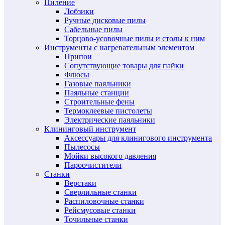
Пиление
Лобзики
Ручные дисковые пилы
Сабельные пилы
Торцово-усовочные пилы и столы к ним
Инструменты с нагревательным элементом
Припои
Сопутствующие товары для пайки
Флюсы
Газовые паяльники
Паяльные станции
Строительные фены
Термоклеевые пистолеты
Электрические паяльники
Клининговый инструмент
Аксессуары для клинигового инструмента
Пылесосы
Мойки высокого давления
Пароочистители
Станки
Верстаки
Сверлильные станки
Распиловочные станки
Рейсмусовые станки
Точильные станки