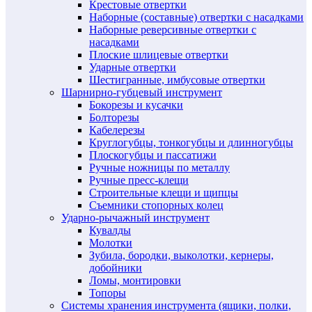
Крестовые отвертки
Наборные (составные) отвертки с насадками
Наборные реверсивные отвертки с
насадками
Плоские шлицевые отвертки
Ударные отвертки
Шестигранные, имбусовые отвертки
Шарнирно-губцевый инструмент
Бокорезы и кусачки
Болторезы
Кабелерезы
Круглогубцы, тонкогубцы и длинногубцы
Плоскогубцы и пассатижи
Ручные ножницы по металлу
Ручные пресс-клещи
Строительные клещи и щипцы
Съемники стопорных колец
Ударно-рычажный инструмент
Кувалды
Молотки
Зубила, бородки, выколотки, кернеры,
добойники
Ломы, монтировки
Топоры
Системы хранения инструмента (ящики, полки,