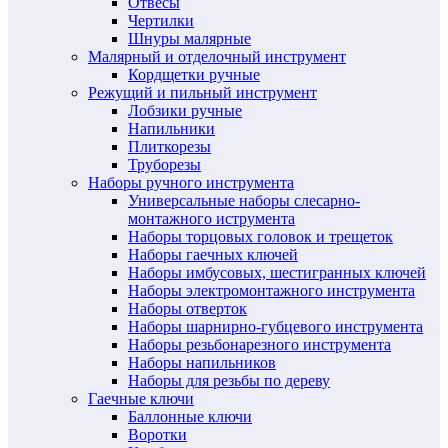
Отвесы
Чертилки
Шнуры малярные
Малярный и отделочный инструмент
Кордщетки ручные
Режущий и пильный инструмент
Лобзики ручные
Напильники
Плиткорезы
Труборезы
Наборы ручного инструмента
Универсальные наборы слесарно-
монтажного иструмента
Наборы торцовых головок и трещеток
Наборы гаечных ключей
Наборы имбусовых, шестигранных ключей
Наборы электромонтажного инструмента
Наборы отверток
Наборы шарнирно-губцевого инструмента
Наборы резьбонарезного инструмента
Наборы напильников
Наборы для резьбы по дереву
Гаечные ключи
Баллонные ключи
Воротки