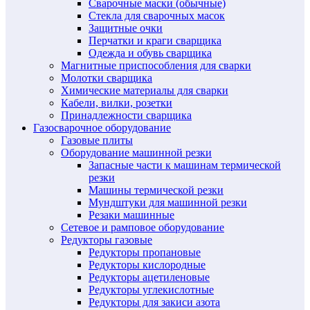
Сварочные маски (обычные)
Стекла для сварочных масок
Защитные очки
Перчатки и краги сварщика
Одежда и обувь сварщика
Магнитные приспособления для сварки
Молотки сварщика
Химические материалы для сварки
Кабели, вилки, розетки
Принадлежности сварщика
Газосварочное оборудование
Газовые плиты
Оборудование машинной резки
Запасные части к машинам термической
резки
Машины термической резки
Мундштуки для машинной резки
Резаки машинные
Сетевое и рамповое оборудование
Редукторы газовые
Редукторы пропановые
Редукторы кислородные
Редукторы ацетиленовые
Редукторы углекислотные
Редукторы для закиси азота