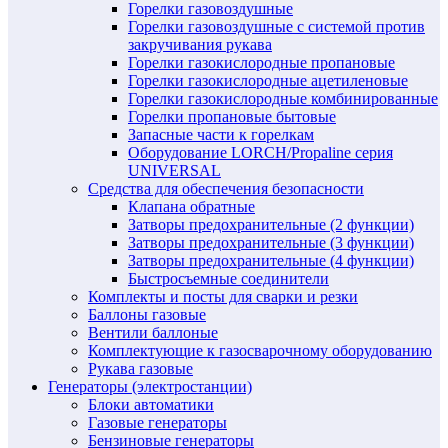
Горелки газовоздушные
Горелки газовоздушные с системой против
закручивания рукава
Горелки газокислородные пропановые
Горелки газокислородные ацетиленовые
Горелки газокислородные комбинированные
Горелки пропановые бытовые
Запасные части к горелкам
Оборудование LORCH/Propaline серия
UNIVERSAL
Средства для обеспечения безопасности
Клапана обратные
Затворы предохранительные (2 функции)
Затворы предохранительные (3 функции)
Затворы предохранительные (4 функции)
Быстросъемные соединители
Комплекты и посты для сварки и резки
Баллоны газовые
Вентили баллоные
Комплектующие к газосварочному оборудованию
Рукава газовые
Генераторы (электростанции)
Блоки автоматики
Газовые генераторы
Бензиновые генераторы