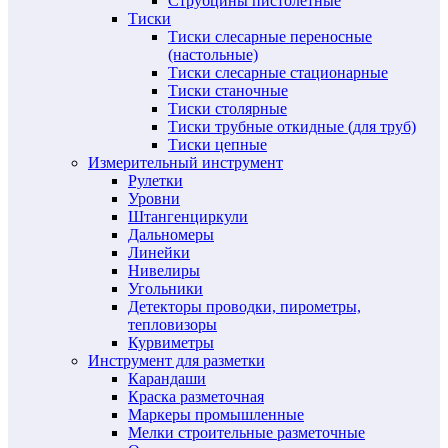
Струбцины пистолетные
Тиски
Тиски слесарные переносные
(настольные)
Тиски слесарные стационарные
Тиски станочные
Тиски столярные
Тиски трубные откидные (для труб)
Тиски цепные
Измерительный инструмент
Рулетки
Уровни
Штангенциркули
Дальномеры
Линейки
Нивелиры
Угольники
Детекторы проводки, пирометры,
тепловизоры
Курвиметры
Инструмент для разметки
Карандаши
Краска разметочная
Маркеры промышленные
Мелки строительные разметочные