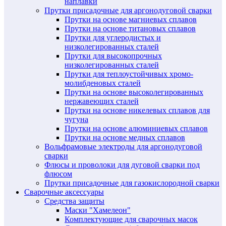
наплавки
Прутки присадочные для аргонодуговой сварки
Прутки на основе магниевых сплавов
Прутки на основе титановых сплавов
Прутки для углеродистых и
низколегированных сталей
Прутки для высокопрочных
низколегированных сталей
Прутки для теплоустойчивых хромо-
молибденовых сталей
Прутки на основе высоколегированных
нержавеющих сталей
Прутки на основе никелевых сплавов для
чугуна
Прутки на основе алюминиевых сплавов
Прутки на основе медных сплавов
Вольфрамовые электроды для аргонодуговой
сварки
Флюсы и проволоки для дуговой сварки под
флюсом
Прутки присадочные для газокислородной сварки
Сварочные аксессуары
Средства защиты
Маски "Хамелеон"
Комплектующие для сварочных масок