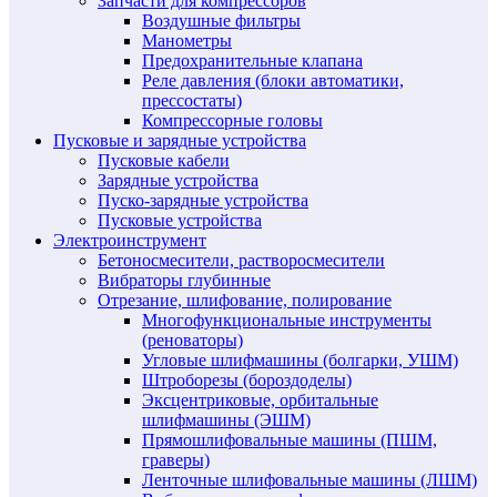
Запчасти для компрессоров
Воздушные фильтры
Манометры
Предохранительные клапана
Реле давления (блоки автоматики,
прессостаты)
Компрессорные головы
Пусковые и зарядные устройства
Пусковые кабели
Зарядные устройства
Пуско-зарядные устройства
Пусковые устройства
Электроинструмент
Бетоносмесители, растворосмесители
Вибраторы глубинные
Отрезание, шлифование, полирование
Многофункциональные инструменты
(реноваторы)
Угловые шлифмашины (болгарки, УШМ)
Штроборезы (бороздоделы)
Эксцентриковые, орбитальные
шлифмашины (ЭШМ)
Прямошлифовальные машины (ПШМ,
граверы)
Ленточные шлифовальные машины (ЛШМ)