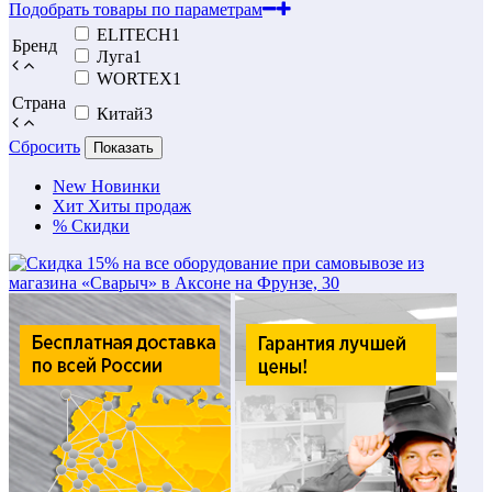
Подобрать товары по параметрам
ELITECH
1
Бренд
Луга
1
WORTEX
1
Страна
Китай
3
Сбросить
Показать
New
Новинки
Хит
Хиты продаж
%
Скидки