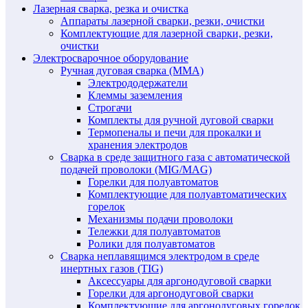
Лазерная сварка, резка и очистка
Аппараты лазерной сварки, резки, очистки
Комплектующие для лазерной сварки, резки,
очистки
Электросварочное оборудование
Ручная дуговая сварка (MMA)
Электрододержатели
Клеммы заземления
Строгачи
Комплекты для ручной дуговой сварки
Термопеналы и печи для прокалки и
хранения электродов
Сварка в среде защитного газа с автоматической
подачей проволоки (MIG/MAG)
Горелки для полуавтоматов
Комплектующие для полуавтоматических
горелок
Механизмы подачи проволоки
Тележки для полуавтоматов
Ролики для полуавтоматов
Сварка неплавящимся электродом в среде
инертных газов (TIG)
Аксессуары для аргонодуговой сварки
Горелки для аргонодуговой сварки
Комплектующие для аргонодуговых горелок