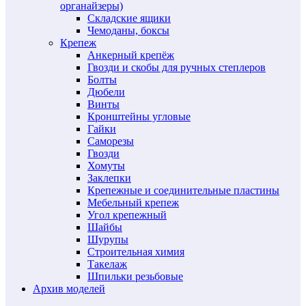
органайзеры)
Складские ящики
Чемоданы, боксы
Крепеж
Анкерный крепёж
Гвозди и скобы для ручных степлеров
Болты
Дюбели
Винты
Кронштейны угловые
Гайки
Саморезы
Гвозди
Хомуты
Заклепки
Крепежные и соединительные пластины
Мебельный крепеж
Угол крепежный
Шайбы
Шурупы
Строительная химия
Такелаж
Шпильки резьбовые
Архив моделей