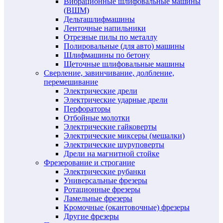
Вибрационные шлифовальные машины
(ВШМ)
Дельташлифмашины
Ленточные напильники
Отрезные пилы по металлу
Полировальные (для авто) машины
Шлифмашины по бетону
Щеточные шлифовальные машины
Сверление, завинчивание, долбление,
перемешивание
Электрические дрели
Электрические ударные дрели
Перфораторы
Отбойные молотки
Электрические гайковерты
Электрические миксеры (мешалки)
Электрические шуруповерты
Дрели на магнитной стойке
Фрезерование и строгание
Электрические рубанки
Универсальные фрезеры
Ротационные фрезеры
Ламельные фрезеры
Кромочные (окантовочные) фрезеры
Другие фрезеры