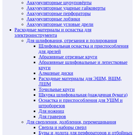
Аккумуляторные шуруповёрты
Аккумуляторные ударные гайковерты
Аккумуляторные перфораторы
Аккумуляторные лобзики
Аккумуляторные угловые дрели
Расходные материалы и оснастка для
электроинструмента
Для шлифования, отрезания и полирования
Шлифовальная оснастка и приспособления
для дрелей
Абразивные отрезные круги
Абразивные шлифовальные и лепестковые
круги
Алмазные диски
Расходные материалы для ЭШМ, ВШМ,
ЛШМ
Точильные круги
Шкурка шлифовальная (наждачная бумага)
Оснастка и приспособления для УШМ и
штроборезов
Для ножниц
Для граверов
Для сверления, долбления, перемешивания
Сверла и наборы сверл
Буры и долота для перфораторов и отбойных