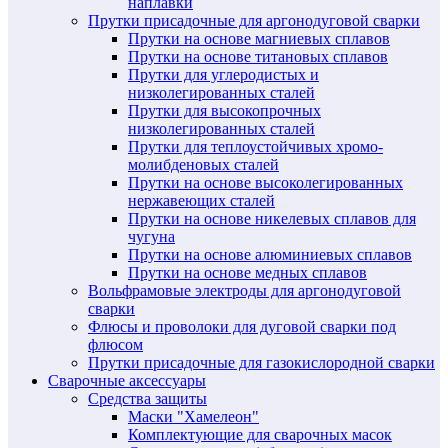
наплавки
Прутки присадочные для аргонодуговой сварки
Прутки на основе магниевых сплавов
Прутки на основе титановых сплавов
Прутки для углеродистых и
низколегированных сталей
Прутки для высокопрочных
низколегированных сталей
Прутки для теплоустойчивых хромо-
молибденовых сталей
Прутки на основе высоколегированных
нержавеющих сталей
Прутки на основе никелевых сплавов для
чугуна
Прутки на основе алюминиевых сплавов
Прутки на основе медных сплавов
Вольфрамовые электроды для аргонодуговой
сварки
Флюсы и проволоки для дуговой сварки под
флюсом
Прутки присадочные для газокислородной сварки
Сварочные аксессуары
Средства защиты
Маски "Хамелеон"
Комплектующие для сварочных масок