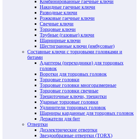
Комбинированные гаечные ключи
Накидные гаечные ключи
Разводные ключи
Рожковые гаечные ключи
Свечные ключи
Торцовые ключи
Трубные (газовые) ключи
Шарнирные ключи
Шестигранные ключи (имбусовые)
Составные ключи с торцовыми головками и
битами
Адаптеры (переходники) для торцовых
головок
Воротки для торцовых головок
Торцовые головки
Торцовые головки многоразмерные
Торцовые головки свечные
Трещоточные ключи, трещотки
Ударные торцовые головки
Удлинители торцовых головок
Шарниры карданные для торцовых головок
Держатели для бит
Отвертки
Диэлектрические отвертки
Звездообразные отвертки (TORX)