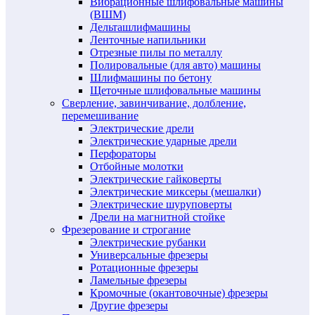
Вибрационные шлифовальные машины
(ВШМ)
Дельташлифмашины
Ленточные напильники
Отрезные пилы по металлу
Полировальные (для авто) машины
Шлифмашины по бетону
Щеточные шлифовальные машины
Сверление, завинчивание, долбление,
перемешивание
Электрические дрели
Электрические ударные дрели
Перфораторы
Отбойные молотки
Электрические гайковерты
Электрические миксеры (мешалки)
Электрические шуруповерты
Дрели на магнитной стойке
Фрезерование и строгание
Электрические рубанки
Универсальные фрезеры
Ротационные фрезеры
Ламельные фрезеры
Кромочные (окантовочные) фрезеры
Другие фрезеры