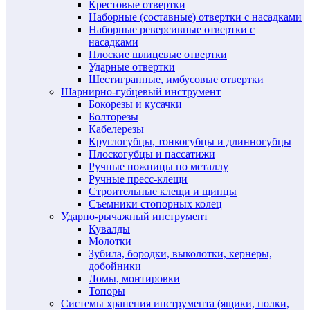
Крестовые отвертки
Наборные (составные) отвертки с насадками
Наборные реверсивные отвертки с
насадками
Плоские шлицевые отвертки
Ударные отвертки
Шестигранные, имбусовые отвертки
Шарнирно-губцевый инструмент
Бокорезы и кусачки
Болторезы
Кабелерезы
Круглогубцы, тонкогубцы и длинногубцы
Плоскогубцы и пассатижи
Ручные ножницы по металлу
Ручные пресс-клещи
Строительные клещи и щипцы
Съемники стопорных колец
Ударно-рычажный инструмент
Кувалды
Молотки
Зубила, бородки, выколотки, кернеры,
добойники
Ломы, монтировки
Топоры
Системы хранения инструмента (ящики, полки,