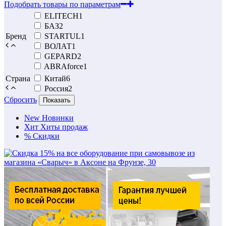
Подобрать товары по параметрам
ELITECH
1
БАЗ
2
Бренд
STARTUL
1
ВОЛАТ
1
GEPARD
2
ABRAforce
1
Страна
Китай
6
Россия
2
Сбросить
Показать
New
Новинки
Хит
Хиты продаж
%
Скидки