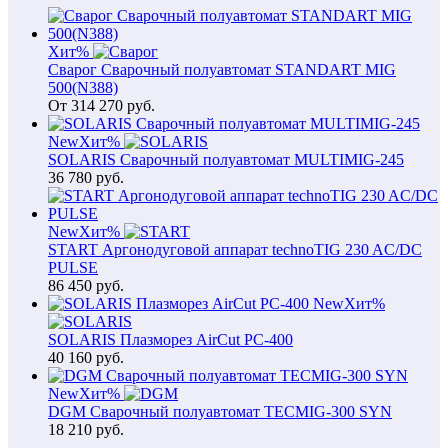
Хит
%
Сварог Сварочный полуавтомат STANDART MIG
500(N388)
От
314 270
руб.
New
Хит
%
SOLARIS Сварочный полуавтомат MULTIMIG-245
36 780
руб.
New
Хит
%
START Аргонодуговой аппарат technoTIG 230 AC/DC
PULSE
86 450
руб.
New
Хит
%
SOLARIS Плазморез AirCut PC-400
40 160
руб.
New
Хит
%
DGM Сварочный полуавтомат TECMIG-300 SYN
18 210
руб.