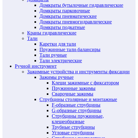
Домкраты бутылочные гидравлические
Домкраты парковочные
Домкраты пневматические
Домкраты пневмогидравлические
Домкраты подкатные
Краны гидравлические
Тали
Каретки для тали
Пружинные тали-балансиры
Тали ручные
Тали электрические
Ручной инструмент
Зажимные устройства и инструменты фиксации
Зажимы ручные
Клещи зажимные с фиксатором
Пружинные зажимы
Сварочные зажимы
Струбцины столярные и монтажные
F-образные струбцины
G-образные струбцины
Струбцины пружинные,
клещеобразные
Трубные струбцины
Угловые струбцины