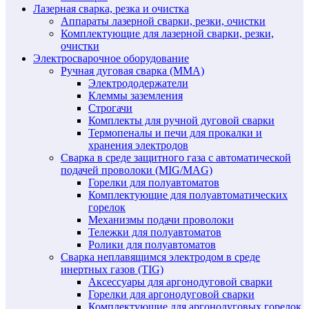
Лазерная сварка, резка и очистка
Аппараты лазерной сварки, резки, очистки
Комплектующие для лазерной сварки, резки,
очистки
Электросварочное оборудование
Ручная дуговая сварка (MMA)
Электрододержатели
Клеммы заземления
Строгачи
Комплекты для ручной дуговой сварки
Термопеналы и печи для прокалки и
хранения электродов
Сварка в среде защитного газа с автоматической
подачей проволоки (MIG/MAG)
Горелки для полуавтоматов
Комплектующие для полуавтоматических
горелок
Механизмы подачи проволоки
Тележки для полуавтоматов
Ролики для полуавтоматов
Сварка неплавящимся электродом в среде
инертных газов (TIG)
Аксессуары для аргонодуговой сварки
Горелки для аргонодуговой сварки
Комплектующие для аргонодуговых горелок