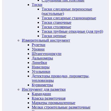
Струбцины пистолетные
Тиски
Тиски слесарные переносные
(настольные)
Тиски слесарные стационарные
Тиски станочные
Тиски столярные
Тиски трубные откидные (для труб)
Тиски цепные
Измерительный инструмент
Рулетки
Уровни
Штангенциркули
Дальномеры
Линейки
Нивелиры
Угольники
Детекторы проводки, пирометры,
тепловизоры
Курвиметры
Инструмент для разметки
Карандаши
Краска разметочная
Маркеры промышленные
Мелки строительные разметочные