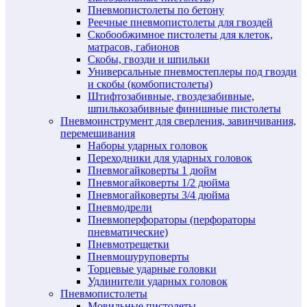
Пневмопистолеты по бетону
Реечные пневмопистолеты для гвоздей
Скобообжимное пистолеты для клеток,
матрасов, габионов
Скобы, гвозди и шпильки
Универсальные пневмостеплеры под гвозди
и скобы (комбопистолеты)
Штифтозабивные, гвоздезабивные,
шпилькозабивные финишные пистолеты
Пневмоинструмент для сверления, завинчивания,
перемешивания
Наборы ударных головок
Переходники для ударных головок
Пневмогайковерты 1 дюйм
Пневмогайковерты 1/2 дюйма
Пневмогайковерты 3/4 дюйма
Пневмодрели
Пневмоперфораторы (перфораторы
пневматические)
Пневмотрещетки
Пневмошуруповерты
Торцевые ударные головки
Удлинители ударных головок
Пневмопистолеты
Мовильные пистолеты