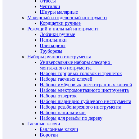
Отвесы
Чертилки
Шнуры малярные
Малярный и отделочный инструмент
Кордщетки ручные
Режущий и пильный инструмент
Лобзики ручные
Напильники
Плиткорезы
Труборезы
Наборы ручного инструмента
Универсальные наборы слесарно-
монтажного иструмента
Наборы торцовых головок и трещеток
Наборы гаечных ключей
Наборы имбусовых, шестигранных ключей
Наборы электромонтажного инструмента
Наборы отверток
Наборы шарнирно-губцевого инструмента
Наборы резьбонарезного инструмента
Наборы напильников
Наборы для резьбы по дереву
Гаечные ключи
Баллонные ключи
Воротки