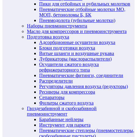
Пики для отбойных и рубильных молотков
Пневматические отбойные молотки МО,
МОП, бетоноломы Б, БК
Пневмодолота (зубильные молотки)
Наборы пневмоинструмента
Масло для компрессоров и пневмоинструмента
Подготовка воздуха
Адсорбционные осушители воздуха
Блоки подготовки воздуха
Витые шланги и воздушные рукава
Лубрикаторы (маслораспылители)
Осушители сжатого воздуха
рефрижераторного типа
Пневматические фитинги, соединители
Распределители
Регуляторы давления воздуха (редукторы)
Ресиверы для компрессора
Сепараторы
Фильтры сжатого воздуха
Гвоздезабивной и скобозабивной
пневмоинструмент
Барабанные нейлеры
Инструмент для паркета
Пневматические степлеры (пневмостеплеры,
скобозабивные пистолеты)