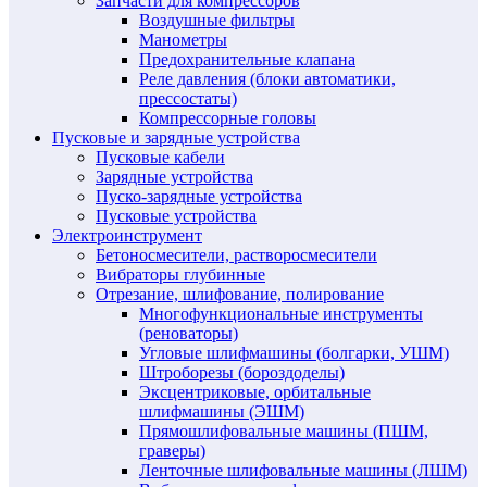
Запчасти для компрессоров
Воздушные фильтры
Манометры
Предохранительные клапана
Реле давления (блоки автоматики,
прессостаты)
Компрессорные головы
Пусковые и зарядные устройства
Пусковые кабели
Зарядные устройства
Пуско-зарядные устройства
Пусковые устройства
Электроинструмент
Бетоносмесители, растворосмесители
Вибраторы глубинные
Отрезание, шлифование, полирование
Многофункциональные инструменты
(реноваторы)
Угловые шлифмашины (болгарки, УШМ)
Штроборезы (бороздоделы)
Эксцентриковые, орбитальные
шлифмашины (ЭШМ)
Прямошлифовальные машины (ПШМ,
граверы)
Ленточные шлифовальные машины (ЛШМ)