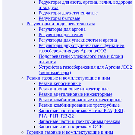
Редукторы для азота, аргона, гелия, водорода
и воздуха
Редукторы двухступенчатые
Редукторы бытовые
Регуляторы и подогреватели газа
Регуляторы для аргона
Регуляторы для гелия
Регуляторы для углекислоты и аргона
Регуляторы двухступенчатые c функцией
газосбережения для Аргона/СО2
Подогреватели углекислого газа и блоки
питания
Устройства газосбережения для Аргона /СО2
(экономайзеры)
Резаки газовые и комплектующие к ним
Резаки керосиновые
Резаки пропановые инжекторные
Резаки ацетиленовые инжекторные
Резаки комбинированные инжекторные
Резаки комбинированные трехтрубные
Запасные части к резакам типа Р2А, Р3П,
Р1А, Р1П, RB-22
Запасные части к трехтрубным резакам
Запасные части к резакам GCE
Горелки газовые и комплектующие к ним