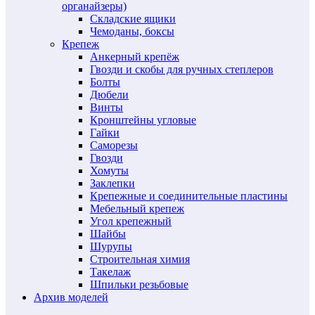
органайзеры)
Складские ящики
Чемоданы, боксы
Крепеж
Анкерный крепёж
Гвозди и скобы для ручных степлеров
Болты
Дюбели
Винты
Кронштейны угловые
Гайки
Саморезы
Гвозди
Хомуты
Заклепки
Крепежные и соединительные пластины
Мебельный крепеж
Угол крепежный
Шайбы
Шурупы
Строительная химия
Такелаж
Шпильки резьбовые
Архив моделей