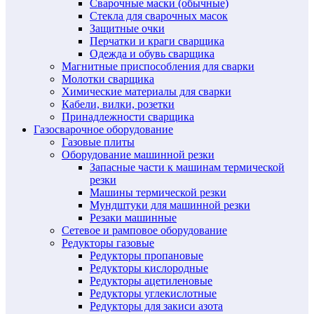
Сварочные маски (обычные)
Стекла для сварочных масок
Защитные очки
Перчатки и краги сварщика
Одежда и обувь сварщика
Магнитные приспособления для сварки
Молотки сварщика
Химические материалы для сварки
Кабели, вилки, розетки
Принадлежности сварщика
Газосварочное оборудование
Газовые плиты
Оборудование машинной резки
Запасные части к машинам термической
резки
Машины термической резки
Мундштуки для машинной резки
Резаки машинные
Сетевое и рамповое оборудование
Редукторы газовые
Редукторы пропановые
Редукторы кислородные
Редукторы ацетиленовые
Редукторы углекислотные
Редукторы для закиси азота