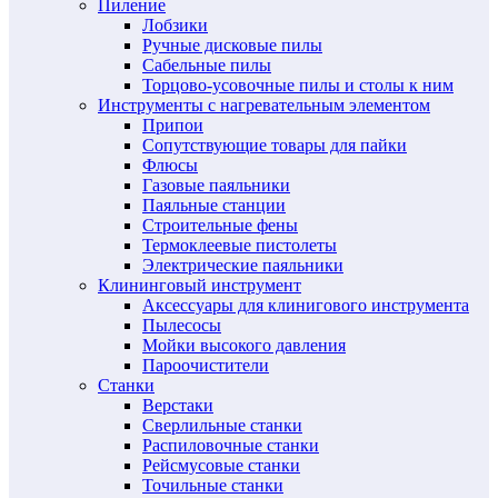
Пиление
Лобзики
Ручные дисковые пилы
Сабельные пилы
Торцово-усовочные пилы и столы к ним
Инструменты с нагревательным элементом
Припои
Сопутствующие товары для пайки
Флюсы
Газовые паяльники
Паяльные станции
Строительные фены
Термоклеевые пистолеты
Электрические паяльники
Клининговый инструмент
Аксессуары для клинигового инструмента
Пылесосы
Мойки высокого давления
Пароочистители
Станки
Верстаки
Сверлильные станки
Распиловочные станки
Рейсмусовые станки
Точильные станки