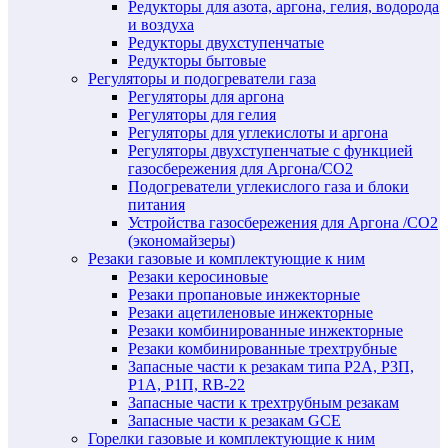
Редукторы для азота, аргона, гелия, водорода
и воздуха
Редукторы двухступенчатые
Редукторы бытовые
Регуляторы и подогреватели газа
Регуляторы для аргона
Регуляторы для гелия
Регуляторы для углекислоты и аргона
Регуляторы двухступенчатые c функцией
газосбережения для Аргона/СО2
Подогреватели углекислого газа и блоки
питания
Устройства газосбережения для Аргона /СО2
(экономайзеры)
Резаки газовые и комплектующие к ним
Резаки керосиновые
Резаки пропановые инжекторные
Резаки ацетиленовые инжекторные
Резаки комбинированные инжекторные
Резаки комбинированные трехтрубные
Запасные части к резакам типа Р2А, Р3П,
Р1А, Р1П, RB-22
Запасные части к трехтрубным резакам
Запасные части к резакам GCE
Горелки газовые и комплектующие к ним