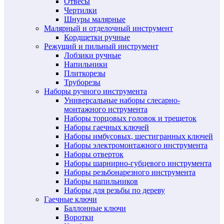
Отвесы
Чертилки
Шнуры малярные
Малярный и отделочный инструмент
Кордщетки ручные
Режущий и пильный инструмент
Лобзики ручные
Напильники
Плиткорезы
Труборезы
Наборы ручного инструмента
Универсальные наборы слесарно-
монтажного иструмента
Наборы торцовых головок и трещеток
Наборы гаечных ключей
Наборы имбусовых, шестигранных ключей
Наборы электромонтажного инструмента
Наборы отверток
Наборы шарнирно-губцевого инструмента
Наборы резьбонарезного инструмента
Наборы напильников
Наборы для резьбы по дереву
Гаечные ключи
Баллонные ключи
Воротки