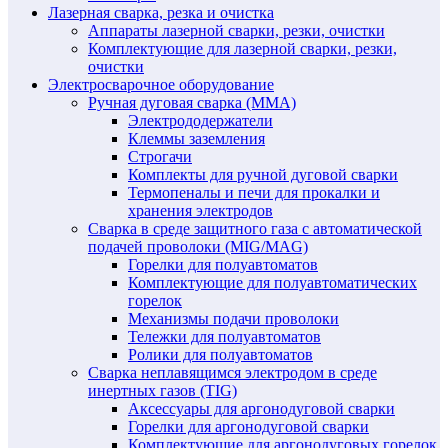
Лазерная сварка, резка и очистка
Аппараты лазерной сварки, резки, очистки
Комплектующие для лазерной сварки, резки,
очистки
Электросварочное оборудование
Ручная дуговая сварка (MMA)
Электрододержатели
Клеммы заземления
Строгачи
Комплекты для ручной дуговой сварки
Термопеналы и печи для прокалки и
хранения электродов
Сварка в среде защитного газа с автоматической
подачей проволоки (MIG/MAG)
Горелки для полуавтоматов
Комплектующие для полуавтоматических
горелок
Механизмы подачи проволоки
Тележки для полуавтоматов
Ролики для полуавтоматов
Сварка неплавящимся электродом в среде
инертных газов (TIG)
Аксессуары для аргонодуговой сварки
Горелки для аргонодуговой сварки
Комплектующие для аргонодуговых горелок