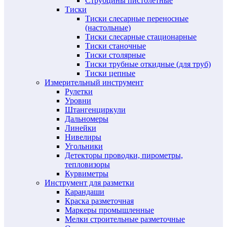
Струбцины пистолетные
Тиски
Тиски слесарные переносные
(настольные)
Тиски слесарные стационарные
Тиски станочные
Тиски столярные
Тиски трубные откидные (для труб)
Тиски цепные
Измерительный инструмент
Рулетки
Уровни
Штангенциркули
Дальномеры
Линейки
Нивелиры
Угольники
Детекторы проводки, пирометры,
тепловизоры
Курвиметры
Инструмент для разметки
Карандаши
Краска разметочная
Маркеры промышленные
Мелки строительные разметочные