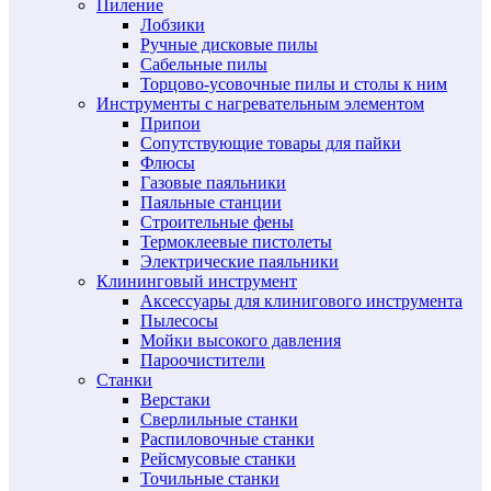
Пиление
Лобзики
Ручные дисковые пилы
Сабельные пилы
Торцово-усовочные пилы и столы к ним
Инструменты с нагревательным элементом
Припои
Сопутствующие товары для пайки
Флюсы
Газовые паяльники
Паяльные станции
Строительные фены
Термоклеевые пистолеты
Электрические паяльники
Клининговый инструмент
Аксессуары для клинигового инструмента
Пылесосы
Мойки высокого давления
Пароочистители
Станки
Верстаки
Сверлильные станки
Распиловочные станки
Рейсмусовые станки
Точильные станки