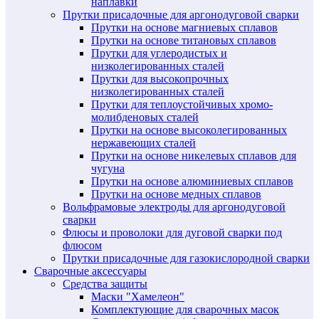
наплавки
Прутки присадочные для аргонодуговой сварки
Прутки на основе магниевых сплавов
Прутки на основе титановых сплавов
Прутки для углеродистых и
низколегированных сталей
Прутки для высокопрочных
низколегированных сталей
Прутки для теплоустойчивых хромо-
молибденовых сталей
Прутки на основе высоколегированных
нержавеющих сталей
Прутки на основе никелевых сплавов для
чугуна
Прутки на основе алюминиевых сплавов
Прутки на основе медных сплавов
Вольфрамовые электроды для аргонодуговой
сварки
Флюсы и проволоки для дуговой сварки под
флюсом
Прутки присадочные для газокислородной сварки
Сварочные аксессуары
Средства защиты
Маски "Хамелеон"
Комплектующие для сварочных масок