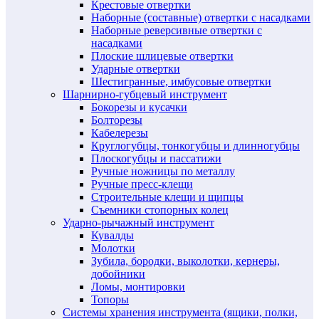
Крестовые отвертки
Наборные (составные) отвертки с насадками
Наборные реверсивные отвертки с
насадками
Плоские шлицевые отвертки
Ударные отвертки
Шестигранные, имбусовые отвертки
Шарнирно-губцевый инструмент
Бокорезы и кусачки
Болторезы
Кабелерезы
Круглогубцы, тонкогубцы и длинногубцы
Плоскогубцы и пассатижи
Ручные ножницы по металлу
Ручные пресс-клещи
Строительные клещи и щипцы
Съемники стопорных колец
Ударно-рычажный инструмент
Кувалды
Молотки
Зубила, бородки, выколотки, кернеры,
добойники
Ломы, монтировки
Топоры
Системы хранения инструмента (ящики, полки,