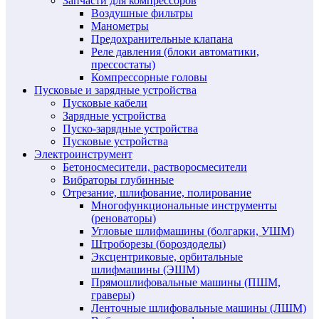
Запчасти для компрессоров
Воздушные фильтры
Манометры
Предохранительные клапана
Реле давления (блоки автоматики,
прессостаты)
Компрессорные головы
Пусковые и зарядные устройства
Пусковые кабели
Зарядные устройства
Пуско-зарядные устройства
Пусковые устройства
Электроинструмент
Бетоносмесители, растворосмесители
Вибраторы глубинные
Отрезание, шлифование, полирование
Многофункциональные инструменты
(реноваторы)
Угловые шлифмашины (болгарки, УШМ)
Штроборезы (бороздоделы)
Эксцентриковые, орбитальные
шлифмашины (ЭШМ)
Прямошлифовальные машины (ПШМ,
граверы)
Ленточные шлифовальные машины (ЛШМ)