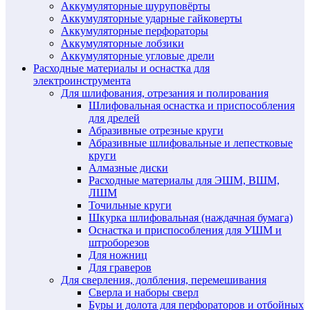
Аккумуляторные шуруповёрты
Аккумуляторные ударные гайковерты
Аккумуляторные перфораторы
Аккумуляторные лобзики
Аккумуляторные угловые дрели
Расходные материалы и оснастка для
электроинструмента
Для шлифования, отрезания и полирования
Шлифовальная оснастка и приспособления
для дрелей
Абразивные отрезные круги
Абразивные шлифовальные и лепестковые
круги
Алмазные диски
Расходные материалы для ЭШМ, ВШМ,
ЛШМ
Точильные круги
Шкурка шлифовальная (наждачная бумага)
Оснастка и приспособления для УШМ и
штроборезов
Для ножниц
Для граверов
Для сверления, долбления, перемешивания
Сверла и наборы сверл
Буры и долота для перфораторов и отбойных