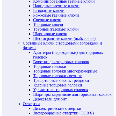
Комбинированные гаечные ключи
Накидные гаечные ключи
Разводные ключи
Рожковые гаечные ключи
Свечные ключи
Торцовые ключи
Трубные (газовые) ключи
Шарнирные ключи
Шестигранные ключи (имбусовые)
Составные ключи с торцовыми головками и
битами
Адаптеры (переходники) для торцовых
головок
Воротки для торцовых головок
Торцовые головки
Торцовые головки многоразмерные
Торцовые головки свечные
Трещоточные ключи, трещотки
Ударные торцовые головки
Удлинители торцовых головок
Шарниры карданные для торцовых головок
Держатели для бит
Отвертки
Диэлектрические отвертки
Звездообразные отвертки (TORX)