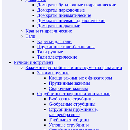
Домкраты бутылочные гидравлические
Домкраты парковочные
Домкраты пневматические
Домкраты пневмогидравлические
Домкраты подкатные
Краны гидравлические
Тали
Каретки для тали
Пружинные тали-балансиры
Тали ручные
Тали электрические
Ручной инструмент
Зажимные устройства и инструменты фиксации
Зажимы ручные
Клещи зажимные с фиксатором
Пружинные зажимы
Сварочные зажимы
Струбцины столярные и монтажные
F-образные струбцины
G-образные струбцины
Струбцины пружинные,
клещеобразные
Трубные струбцины
Угловые струбцины