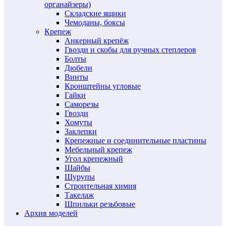
органайзеры)
Складские ящики
Чемоданы, боксы
Крепеж
Анкерный крепёж
Гвозди и скобы для ручных степлеров
Болты
Дюбели
Винты
Кронштейны угловые
Гайки
Саморезы
Гвозди
Хомуты
Заклепки
Крепежные и соединительные пластины
Мебельный крепеж
Угол крепежный
Шайбы
Шурупы
Строительная химия
Такелаж
Шпильки резьбовые
Архив моделей