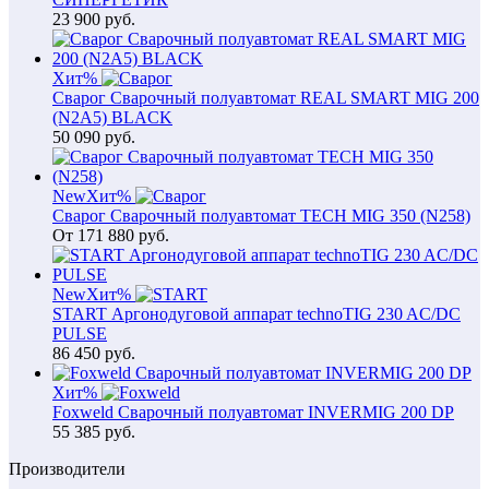
23 900
руб.
Хит
%
Сварог Сварочный полуавтомат REAL SMART MIG 200
(N2A5) BLACK
50 090
руб.
New
Хит
%
Сварог Сварочный полуавтомат TECH MIG 350 (N258)
От
171 880
руб.
New
Хит
%
START Аргонодуговой аппарат technoTIG 230 AC/DC
PULSE
86 450
руб.
Хит
%
Foxweld Сварочный полуавтомат INVERMIG 200 DP
55 385
руб.
Производители