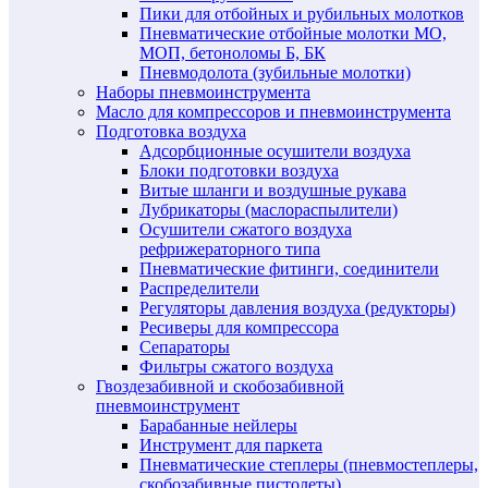
Пики для отбойных и рубильных молотков
Пневматические отбойные молотки МО,
МОП, бетоноломы Б, БК
Пневмодолота (зубильные молотки)
Наборы пневмоинструмента
Масло для компрессоров и пневмоинструмента
Подготовка воздуха
Адсорбционные осушители воздуха
Блоки подготовки воздуха
Витые шланги и воздушные рукава
Лубрикаторы (маслораспылители)
Осушители сжатого воздуха
рефрижераторного типа
Пневматические фитинги, соединители
Распределители
Регуляторы давления воздуха (редукторы)
Ресиверы для компрессора
Сепараторы
Фильтры сжатого воздуха
Гвоздезабивной и скобозабивной
пневмоинструмент
Барабанные нейлеры
Инструмент для паркета
Пневматические степлеры (пневмостеплеры,
скобозабивные пистолеты)