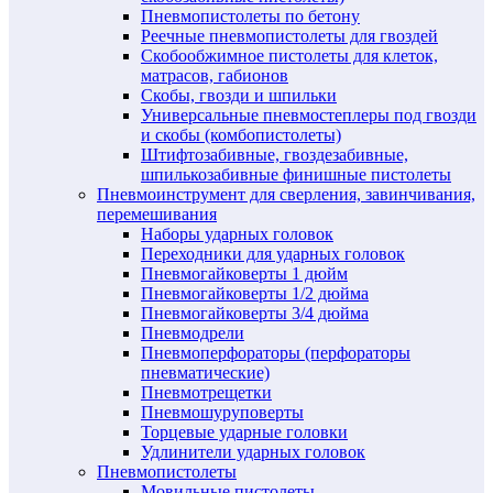
Пневмопистолеты по бетону
Реечные пневмопистолеты для гвоздей
Скобообжимное пистолеты для клеток,
матрасов, габионов
Скобы, гвозди и шпильки
Универсальные пневмостеплеры под гвозди
и скобы (комбопистолеты)
Штифтозабивные, гвоздезабивные,
шпилькозабивные финишные пистолеты
Пневмоинструмент для сверления, завинчивания,
перемешивания
Наборы ударных головок
Переходники для ударных головок
Пневмогайковерты 1 дюйм
Пневмогайковерты 1/2 дюйма
Пневмогайковерты 3/4 дюйма
Пневмодрели
Пневмоперфораторы (перфораторы
пневматические)
Пневмотрещетки
Пневмошуруповерты
Торцевые ударные головки
Удлинители ударных головок
Пневмопистолеты
Мовильные пистолеты