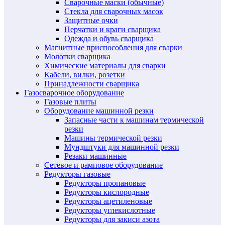
Сварочные маски (обычные)
Стекла для сварочных масок
Защитные очки
Перчатки и краги сварщика
Одежда и обувь сварщика
Магнитные приспособления для сварки
Молотки сварщика
Химические материалы для сварки
Кабели, вилки, розетки
Принадлежности сварщика
Газосварочное оборудование
Газовые плиты
Оборудование машинной резки
Запасные части к машинам термической
резки
Машины термической резки
Мундштуки для машинной резки
Резаки машинные
Сетевое и рамповое оборудование
Редукторы газовые
Редукторы пропановые
Редукторы кислородные
Редукторы ацетиленовые
Редукторы углекислотные
Редукторы для закиси азота