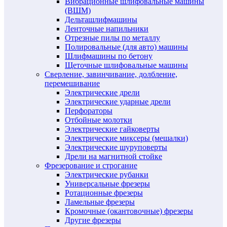
Вибрационные шлифовальные машины
(ВШМ)
Дельташлифмашины
Ленточные напильники
Отрезные пилы по металлу
Полировальные (для авто) машины
Шлифмашины по бетону
Щеточные шлифовальные машины
Сверление, завинчивание, долбление,
перемешивание
Электрические дрели
Электрические ударные дрели
Перфораторы
Отбойные молотки
Электрические гайковерты
Электрические миксеры (мешалки)
Электрические шуруповерты
Дрели на магнитной стойке
Фрезерование и строгание
Электрические рубанки
Универсальные фрезеры
Ротационные фрезеры
Ламельные фрезеры
Кромочные (окантовочные) фрезеры
Другие фрезеры