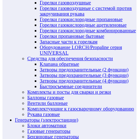
Горелки газовоздушные
Горелки газовоздушные с системой против
закручивания рукава
Горелки газокислородные пропановые
Горелки газокислородные ацетиленовые
Горелки газокислородные комбинированные
Горелки пропановые бытовые
Запасные части к горелкам
Оборудование LORCH/Propaline серия
UNIVERSAL
Средства для обеспечения безопасности
Клапана обратные
Затворы предохранительные (2 функции)
Затворы предохранительные (3 функции)
Затворы предохранительные (4 функции)
Быстросъемные соединители
Комплекты и посты для сварки и резки
Баллоны газовые
Вентили баллоные
Комплектующие к газосварочному оборудованию
Рукава газовые
Генераторы (электростанции)
Блоки автоматики
Газовые генераторы
Бензиновые генераторы