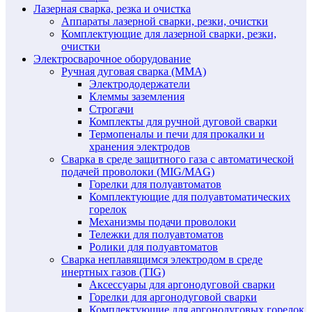
Лазерная сварка, резка и очистка
Аппараты лазерной сварки, резки, очистки
Комплектующие для лазерной сварки, резки,
очистки
Электросварочное оборудование
Ручная дуговая сварка (MMA)
Электрододержатели
Клеммы заземления
Строгачи
Комплекты для ручной дуговой сварки
Термопеналы и печи для прокалки и
хранения электродов
Сварка в среде защитного газа с автоматической
подачей проволоки (MIG/MAG)
Горелки для полуавтоматов
Комплектующие для полуавтоматических
горелок
Механизмы подачи проволоки
Тележки для полуавтоматов
Ролики для полуавтоматов
Сварка неплавящимся электродом в среде
инертных газов (TIG)
Аксессуары для аргонодуговой сварки
Горелки для аргонодуговой сварки
Комплектующие для аргонодуговых горелок