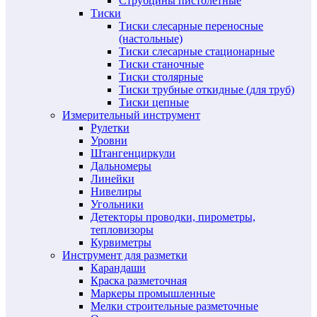
Струбцины пистолетные
Тиски
Тиски слесарные переносные
(настольные)
Тиски слесарные стационарные
Тиски станочные
Тиски столярные
Тиски трубные откидные (для труб)
Тиски цепные
Измерительный инструмент
Рулетки
Уровни
Штангенциркули
Дальномеры
Линейки
Нивелиры
Угольники
Детекторы проводки, пирометры,
тепловизоры
Курвиметры
Инструмент для разметки
Карандаши
Краска разметочная
Маркеры промышленные
Мелки строительные разметочные