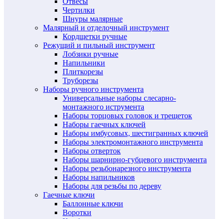
Отвесы
Чертилки
Шнуры малярные
Малярный и отделочный инструмент
Кордщетки ручные
Режущий и пильный инструмент
Лобзики ручные
Напильники
Плиткорезы
Труборезы
Наборы ручного инструмента
Универсальные наборы слесарно-
монтажного иструмента
Наборы торцовых головок и трещеток
Наборы гаечных ключей
Наборы имбусовых, шестигранных ключей
Наборы электромонтажного инструмента
Наборы отверток
Наборы шарнирно-губцевого инструмента
Наборы резьбонарезного инструмента
Наборы напильников
Наборы для резьбы по дереву
Гаечные ключи
Баллонные ключи
Воротки