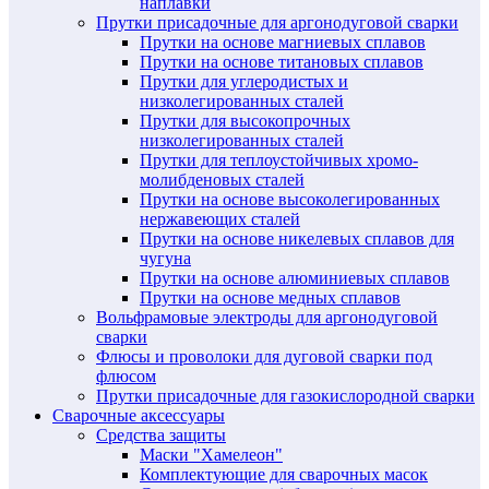
наплавки
Прутки присадочные для аргонодуговой сварки
Прутки на основе магниевых сплавов
Прутки на основе титановых сплавов
Прутки для углеродистых и
низколегированных сталей
Прутки для высокопрочных
низколегированных сталей
Прутки для теплоустойчивых хромо-
молибденовых сталей
Прутки на основе высоколегированных
нержавеющих сталей
Прутки на основе никелевых сплавов для
чугуна
Прутки на основе алюминиевых сплавов
Прутки на основе медных сплавов
Вольфрамовые электроды для аргонодуговой
сварки
Флюсы и проволоки для дуговой сварки под
флюсом
Прутки присадочные для газокислородной сварки
Сварочные аксессуары
Средства защиты
Маски "Хамелеон"
Комплектующие для сварочных масок