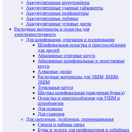
Аккумуляторные шуруповёрты
Аккумуляторные ударные гайковерты
Аккумуляторные перфораторы
Аккумуляторные лобзики
Аккумуляторные угловые дрели
Расходные материалы и оснастка для
электроинструмента
Для шлифования, отрезания и полирования
Шлифовальная оснастка и приспособления
для дрелей
Абразивные отрезные круги
Абразивные шлифовальные и лепестковые
круги
Алмазные диски
Расходные материалы для ЭШМ, ВШМ,
ЛШМ
Точильные круги
Шкурка шлифовальная (наждачная бумага)
Оснастка и приспособления для УШМ и
штроборезов
Для ножниц
Для граверов
Для сверления, долбления, перемешивания
Сверла и наборы сверл
Буры и долота для перфораторов и отбойных