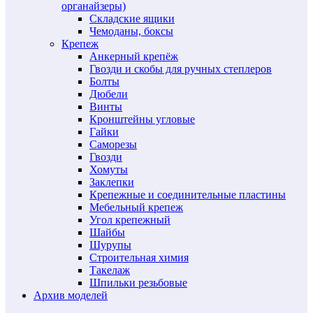
органайзеры)
Складские ящики
Чемоданы, боксы
Крепеж
Анкерный крепёж
Гвозди и скобы для ручных степлеров
Болты
Дюбели
Винты
Кронштейны угловые
Гайки
Саморезы
Гвозди
Хомуты
Заклепки
Крепежные и соединительные пластины
Мебельный крепеж
Угол крепежный
Шайбы
Шурупы
Строительная химия
Такелаж
Шпильки резьбовые
Архив моделей