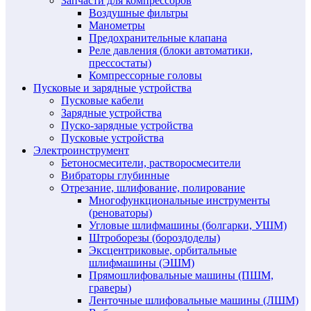
Запчасти для компрессоров
Воздушные фильтры
Манометры
Предохранительные клапана
Реле давления (блоки автоматики,
прессостаты)
Компрессорные головы
Пусковые и зарядные устройства
Пусковые кабели
Зарядные устройства
Пуско-зарядные устройства
Пусковые устройства
Электроинструмент
Бетоносмесители, растворосмесители
Вибраторы глубинные
Отрезание, шлифование, полирование
Многофункциональные инструменты
(реноваторы)
Угловые шлифмашины (болгарки, УШМ)
Штроборезы (бороздоделы)
Эксцентриковые, орбитальные
шлифмашины (ЭШМ)
Прямошлифовальные машины (ПШМ,
граверы)
Ленточные шлифовальные машины (ЛШМ)