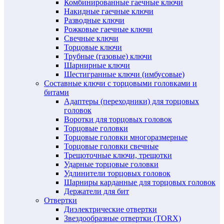
Комбинированные гаечные ключи
Накидные гаечные ключи
Разводные ключи
Рожковые гаечные ключи
Свечные ключи
Торцовые ключи
Трубные (газовые) ключи
Шарнирные ключи
Шестигранные ключи (имбусовые)
Составные ключи с торцовыми головками и
битами
Адаптеры (переходники) для торцовых
головок
Воротки для торцовых головок
Торцовые головки
Торцовые головки многоразмерные
Торцовые головки свечные
Трещоточные ключи, трещотки
Ударные торцовые головки
Удлинители торцовых головок
Шарниры карданные для торцовых головок
Держатели для бит
Отвертки
Диэлектрические отвертки
Звездообразные отвертки (TORX)