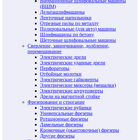
Вибрационные шлифовальные машины
(ВШМ)
Дельташлифмашины
Ленточные напильники
Отрезные пилы по металлу
Полировальные (для авто) машины
Шлифмашины по бетону
Щеточные шлифовальные машины
Сверление, завинчивание, долбление,
перемешивание
Электрические дрели
Электрические ударные дрели
Перфораторы
Отбойные молотки
Электрические гайковерты
Электрические миксеры (мешалки)
Электрические шуруповерты
Дрели на магнитной стойке
Фрезерование и строгание
Электрические рубанки
Универсальные фрезеры
Ротационные фрезеры
Ламельные фрезеры
Кромочные (окантовочные) фрезеры
Другие фрезеры