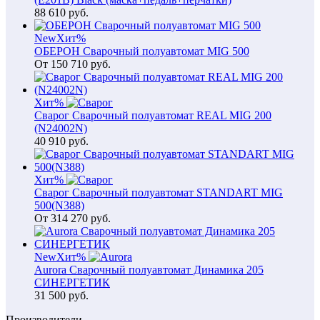
88 610
руб.
New
Хит
%
ОБЕРОН Сварочный полуавтомат MIG 500
От
150 710
руб.
Хит
%
Сварог Сварочный полуавтомат REAL MIG 200
(N24002N)
40 910
руб.
Хит
%
Сварог Сварочный полуавтомат STANDART MIG
500(N388)
От
314 270
руб.
New
Хит
%
Aurora Сварочный полуавтомат Динамика 205
СИНЕРГЕТИК
31 500
руб.
Производители