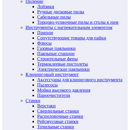
Пиление
Лобзики
Ручные дисковые пилы
Сабельные пилы
Торцово-усовочные пилы и столы к ним
Инструменты с нагревательным элементом
Припои
Сопутствующие товары для пайки
Флюсы
Газовые паяльники
Паяльные станции
Строительные фены
Термоклеевые пистолеты
Электрические паяльники
Клининговый инструмент
Аксессуары для клинигового инструмента
Пылесосы
Мойки высокого давления
Пароочистители
Станки
Верстаки
Сверлильные станки
Распиловочные станки
Рейсмусовые станки
Точильные станки