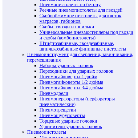
Пневмопистолеты по бетону
Реечные пневмопистолеты для гвоздей
Скобообжимное пистолеты для клеток,
матрасов, габионов
Скобы, гвозди и шпильки
Универсальные пневмостеплеры под гвозди
и скобы (комбопистолеты)
Штифтозабивные, гвоздезабивные,
шпилькозабивные финишные пистолеты
Пневмоинструмент для сверления, завинчивания,
перемешивания
Наборы ударных головок
Переходники для ударных головок
Пневмогайковерты 1 дюйм
Пневмогайковерты 1/2 дюйма
Пневмогайковерты 3/4 дюйма
Пневмодрели
Пневмоперфораторы (перфораторы
пневматические)
Пневмотрещетки
Пневмошуруповерты
Торцевые ударные головки
Удлинители ударных головок
Пневмопистолеты
Мовильные пистолеты