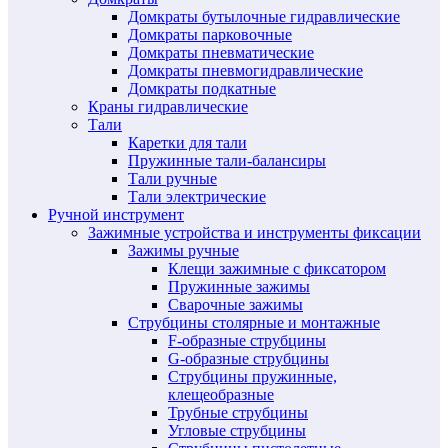
Домкраты бутылочные гидравлические
Домкраты парковочные
Домкраты пневматические
Домкраты пневмогидравлические
Домкраты подкатные
Краны гидравлические
Тали
Каретки для тали
Пружинные тали-балансиры
Тали ручные
Тали электрические
Ручной инструмент
Зажимные устройства и инструменты фиксации
Зажимы ручные
Клещи зажимные с фиксатором
Пружинные зажимы
Сварочные зажимы
Струбцины столярные и монтажные
F-образные струбцины
G-образные струбцины
Струбцины пружинные,
клещеобразные
Трубные струбцины
Угловые струбцины