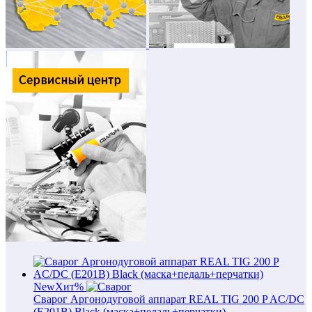
New
Хит
%
Сварог Аргонодуговой аппарат REAL TIG 200 P AC/DC
(E201B) Black (маска+педаль+перчатки)