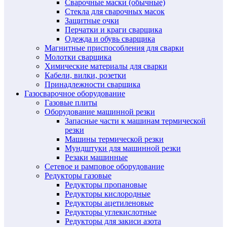
Сварочные маски (обычные)
Стекла для сварочных масок
Защитные очки
Перчатки и краги сварщика
Одежда и обувь сварщика
Магнитные приспособления для сварки
Молотки сварщика
Химические материалы для сварки
Кабели, вилки, розетки
Принадлежности сварщика
Газосварочное оборудование
Газовые плиты
Оборудование машинной резки
Запасные части к машинам термической
резки
Машины термической резки
Мундштуки для машинной резки
Резаки машинные
Сетевое и рамповое оборудование
Редукторы газовые
Редукторы пропановые
Редукторы кислородные
Редукторы ацетиленовые
Редукторы углекислотные
Редукторы для закиси азота