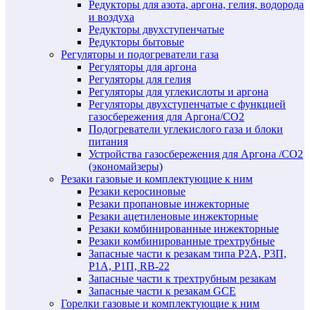
Редукторы для азота, аргона, гелия, водорода
и воздуха
Редукторы двухступенчатые
Редукторы бытовые
Регуляторы и подогреватели газа
Регуляторы для аргона
Регуляторы для гелия
Регуляторы для углекислоты и аргона
Регуляторы двухступенчатые c функцией
газосбережения для Аргона/СО2
Подогреватели углекислого газа и блоки
питания
Устройства газосбережения для Аргона /СО2
(экономайзеры)
Резаки газовые и комплектующие к ним
Резаки керосиновые
Резаки пропановые инжекторные
Резаки ацетиленовые инжекторные
Резаки комбинированные инжекторные
Резаки комбинированные трехтрубные
Запасные части к резакам типа Р2А, Р3П,
Р1А, Р1П, RB-22
Запасные части к трехтрубным резакам
Запасные части к резакам GCE
Горелки газовые и комплектующие к ним