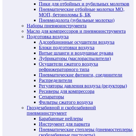
Пики для отбойных и рубильных молотков
Пневматические отбойные молотки МО,
МОП, бетоноломы Б, БК
Пневмодолота (зубильные молотки)
Наборы пневмоинструмента
Масло для компрессоров и пневмоинструмента
Подготовка воздуха
Адсорбционные осушители воздуха
Блоки подготовки воздуха
Витые шланги и воздушные рукава
Лубрикаторы (маслораспылители)
Осушители сжатого воздуха
рефрижераторного типа
Пневматические фитинги, соединители
Распределители
Регуляторы давления воздуха (редукторы)
Ресиверы для компрессора
Сепараторы
Фильтры сжатого воздуха
Гвоздезабивной и скобозабивной
пневмоинструмент
Барабанные нейлеры
Инструмент для паркета
Пневматические степлеры (пневмостеплеры,
скобозабивные пистолеты)