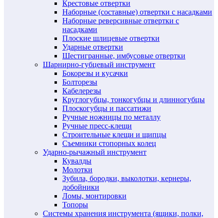
Крестовые отвертки
Наборные (составные) отвертки с насадками
Наборные реверсивные отвертки с
насадками
Плоские шлицевые отвертки
Ударные отвертки
Шестигранные, имбусовые отвертки
Шарнирно-губцевый инструмент
Бокорезы и кусачки
Болторезы
Кабелерезы
Круглогубцы, тонкогубцы и длинногубцы
Плоскогубцы и пассатижи
Ручные ножницы по металлу
Ручные пресс-клещи
Строительные клещи и щипцы
Съемники стопорных колец
Ударно-рычажный инструмент
Кувалды
Молотки
Зубила, бородки, выколотки, кернеры,
добойники
Ломы, монтировки
Топоры
Системы хранения инструмента (ящики, полки,