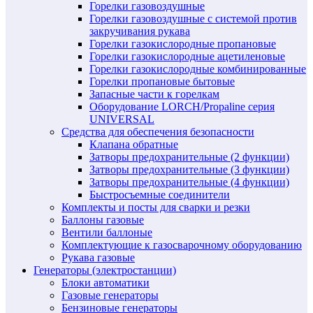
Горелки газовоздушные
Горелки газовоздушные с системой против
закручивания рукава
Горелки газокислородные пропановые
Горелки газокислородные ацетиленовые
Горелки газокислородные комбинированные
Горелки пропановые бытовые
Запасные части к горелкам
Оборудование LORCH/Propaline серия
UNIVERSAL
Средства для обеспечения безопасности
Клапана обратные
Затворы предохранительные (2 функции)
Затворы предохранительные (3 функции)
Затворы предохранительные (4 функции)
Быстросъемные соединители
Комплекты и посты для сварки и резки
Баллоны газовые
Вентили баллоные
Комплектующие к газосварочному оборудованию
Рукава газовые
Генераторы (электростанции)
Блоки автоматики
Газовые генераторы
Бензиновые генераторы