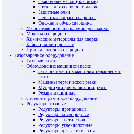
Сварочные маски (обычные)
Стекла для сварочных масок
Защитные очки
Перчатки и краги сварщика
Одежда и обувь сварщика
Магнитные приспособления для сварки
Молотки сварщика
Химические материалы для сварки
Кабели, вилки, розетки
Принадлежности сварщика
Газосварочное оборудование
Газовые плиты
Оборудование машинной резки
Запасные части к машинам термической
резки
Машины термической резки
Мундштуки для машинной резки
Резаки машинные
Сетевое и рамповое оборудование
Редукторы газовые
Редукторы пропановые
Редукторы кислородные
Редукторы ацетиленовые
Редукторы углекислотные
Редукторы для закиси азота