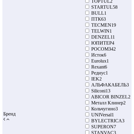
TOPTUL
2
STARTUL
58
BULL
1
ПТК
63
TECMEN
19
TELWIN
1
DENZEL
11
ЮПИТЕР
4
РОСОМЗ
42
Исток
6
Eurolux
1
Rexant
6
Редиус
1
IEK
2
АЛЬФАКАБЕЛЬ
3
Siliconi
13
ABICOR BINZEL
2
Металл Клинер
2
Кольчугино
3
Бренд
UNIVersal
1
BYLECTRICA
3
SUPERON
7
STANVAC
3