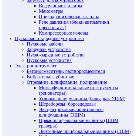
Запчасти для компрессоров
Воздушные фильтры
Манометры
Предохранительные клапана
Реле давления (блоки автоматики,
прессостаты)
Компрессорные головы
Пусковые и зарядные устройства
Пусковые кабели
Зарядные устройства
Пуско-зарядные устройства
Пусковые устройства
Электроинструмент
Бетоносмесители, растворосмесители
Вибраторы глубинные
Отрезание, шлифование, полирование
Многофункциональные инструменты
(реноваторы)
Угловые шлифмашины (болгарки, УШМ)
Штроборезы (бороздоделы)
Эксцентриковые, орбитальные
шлифмашины (ЭШМ)
Прямошлифовальные машины (ПШМ,
граверы)
Ленточные шлифовальные машины (ЛШМ)