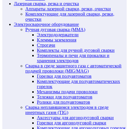
Лазерная сварка, резка и очистка
Аппараты лазерной сварки, резки, очистки
Комплектующие для лазерной сварки, резки,
очистки
Электросварочное оборудование
Ручная дуговая сварка (MMA)
Электрододержатели
Клеммы заземления
Строгачи
Комплекты для ручной дуговой сварки
Термопеналы и печи для прокалки и
хранения электродов
Сварка в среде защитного газа с автоматической
подачей проволоки (MIG/MAG)
Горелки для полуавтоматов
Комплектующие для полуавтоматических
горелок
Механизмы подачи проволоки
Тележки для полуавтоматов
Ролики для полуавтоматов
Сварка неплавящимся электродом в среде
инертных газов (TIG)
Аксессуары для аргонодуговой сварки
Горелки для аргонодуговой сварки
Комплектующие для аргонодуговых горелок