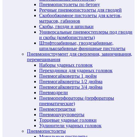
Пневмопистолеты по бетону
Реечные пневмопистолеты для гвоздей
Скобообжимное пистолеты для клеток,
матрасов, габионов
Скобы, гвозди и шпильки
Универсальные пневмостеплеры под гвозди
и скобы (комбопистолеты)
Штифтозабивные, гвоздезабивные,
шпилькозабивные финишные пистолеты
Пневмоинструмент для сверления, завинчивания,
перемешивания
Наборы ударных головок
Переходники для ударных головок
Пневмогайковерты 1 дюйм
Пневмогайковерты 1/2 дюйма
Пневмогайковерты 3/4 дюйма
Пневмодрели
Пневмоперфораторы (перфораторы
пневматические)
Пневмотрещетки
Пневмошуруповерты
Торцевые ударные головки
Удлинители ударных головок
Пневмопистолеты
Мовильные пистолеты