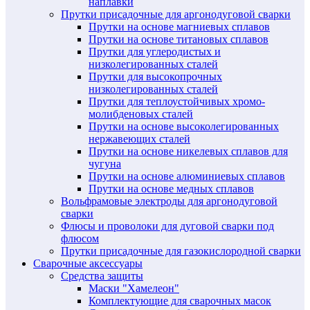
наплавки
Прутки присадочные для аргонодуговой сварки
Прутки на основе магниевых сплавов
Прутки на основе титановых сплавов
Прутки для углеродистых и
низколегированных сталей
Прутки для высокопрочных
низколегированных сталей
Прутки для теплоустойчивых хромо-
молибденовых сталей
Прутки на основе высоколегированных
нержавеющих сталей
Прутки на основе никелевых сплавов для
чугуна
Прутки на основе алюминиевых сплавов
Прутки на основе медных сплавов
Вольфрамовые электроды для аргонодуговой
сварки
Флюсы и проволоки для дуговой сварки под
флюсом
Прутки присадочные для газокислородной сварки
Сварочные аксессуары
Средства защиты
Маски "Хамелеон"
Комплектующие для сварочных масок