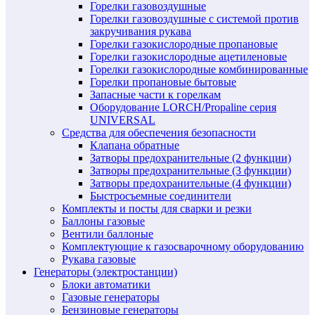
Горелки газовоздушные
Горелки газовоздушные с системой против
закручивания рукава
Горелки газокислородные пропановые
Горелки газокислородные ацетиленовые
Горелки газокислородные комбинированные
Горелки пропановые бытовые
Запасные части к горелкам
Оборудование LORCH/Propaline серия
UNIVERSAL
Средства для обеспечения безопасности
Клапана обратные
Затворы предохранительные (2 функции)
Затворы предохранительные (3 функции)
Затворы предохранительные (4 функции)
Быстросъемные соединители
Комплекты и посты для сварки и резки
Баллоны газовые
Вентили баллоные
Комплектующие к газосварочному оборудованию
Рукава газовые
Генераторы (электростанции)
Блоки автоматики
Газовые генераторы
Бензиновые генераторы