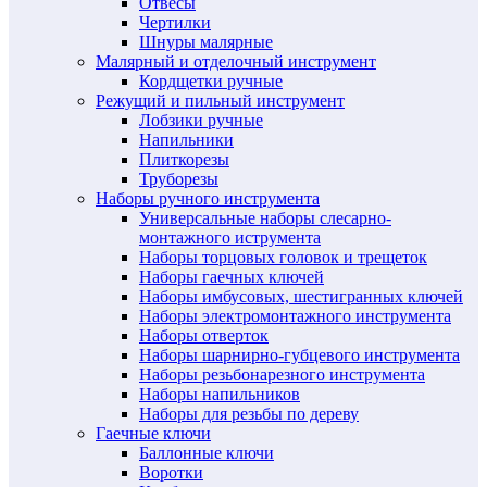
Отвесы
Чертилки
Шнуры малярные
Малярный и отделочный инструмент
Кордщетки ручные
Режущий и пильный инструмент
Лобзики ручные
Напильники
Плиткорезы
Труборезы
Наборы ручного инструмента
Универсальные наборы слесарно-
монтажного иструмента
Наборы торцовых головок и трещеток
Наборы гаечных ключей
Наборы имбусовых, шестигранных ключей
Наборы электромонтажного инструмента
Наборы отверток
Наборы шарнирно-губцевого инструмента
Наборы резьбонарезного инструмента
Наборы напильников
Наборы для резьбы по дереву
Гаечные ключи
Баллонные ключи
Воротки