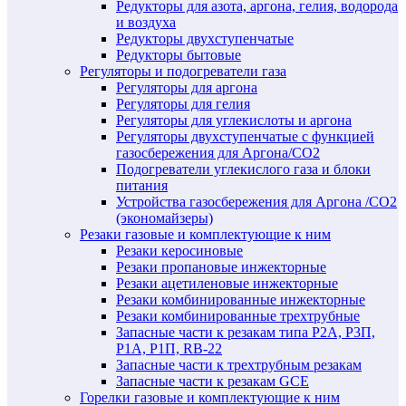
Редукторы для азота, аргона, гелия, водорода
и воздуха
Редукторы двухступенчатые
Редукторы бытовые
Регуляторы и подогреватели газа
Регуляторы для аргона
Регуляторы для гелия
Регуляторы для углекислоты и аргона
Регуляторы двухступенчатые c функцией
газосбережения для Аргона/СО2
Подогреватели углекислого газа и блоки
питания
Устройства газосбережения для Аргона /СО2
(экономайзеры)
Резаки газовые и комплектующие к ним
Резаки керосиновые
Резаки пропановые инжекторные
Резаки ацетиленовые инжекторные
Резаки комбинированные инжекторные
Резаки комбинированные трехтрубные
Запасные части к резакам типа Р2А, Р3П,
Р1А, Р1П, RB-22
Запасные части к трехтрубным резакам
Запасные части к резакам GCE
Горелки газовые и комплектующие к ним