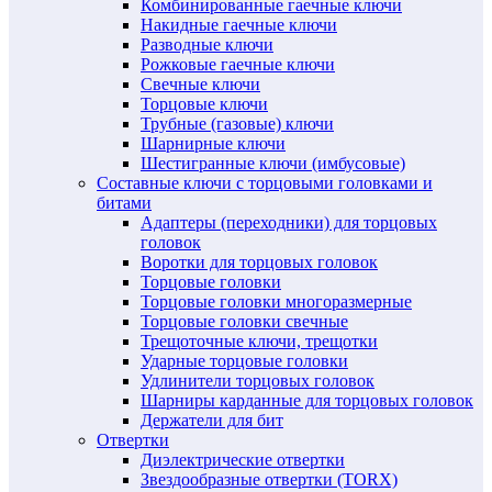
Комбинированные гаечные ключи
Накидные гаечные ключи
Разводные ключи
Рожковые гаечные ключи
Свечные ключи
Торцовые ключи
Трубные (газовые) ключи
Шарнирные ключи
Шестигранные ключи (имбусовые)
Составные ключи с торцовыми головками и
битами
Адаптеры (переходники) для торцовых
головок
Воротки для торцовых головок
Торцовые головки
Торцовые головки многоразмерные
Торцовые головки свечные
Трещоточные ключи, трещотки
Ударные торцовые головки
Удлинители торцовых головок
Шарниры карданные для торцовых головок
Держатели для бит
Отвертки
Диэлектрические отвертки
Звездообразные отвертки (TORX)