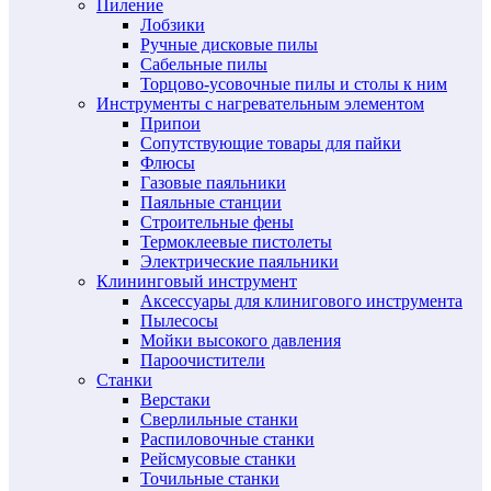
Пиление
Лобзики
Ручные дисковые пилы
Сабельные пилы
Торцово-усовочные пилы и столы к ним
Инструменты с нагревательным элементом
Припои
Сопутствующие товары для пайки
Флюсы
Газовые паяльники
Паяльные станции
Строительные фены
Термоклеевые пистолеты
Электрические паяльники
Клининговый инструмент
Аксессуары для клинигового инструмента
Пылесосы
Мойки высокого давления
Пароочистители
Станки
Верстаки
Сверлильные станки
Распиловочные станки
Рейсмусовые станки
Точильные станки