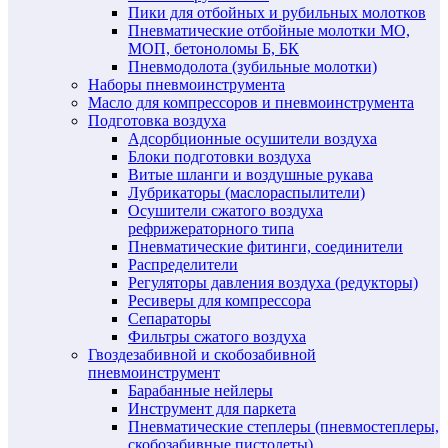
Пики для отбойных и рубильных молотков
Пневматические отбойные молотки МО,
МОП, бетоноломы Б, БК
Пневмодолота (зубильные молотки)
Наборы пневмоинструмента
Масло для компрессоров и пневмоинструмента
Подготовка воздуха
Адсорбционные осушители воздуха
Блоки подготовки воздуха
Витые шланги и воздушные рукава
Лубрикаторы (маслораспылители)
Осушители сжатого воздуха
рефрижераторного типа
Пневматические фитинги, соединители
Распределители
Регуляторы давления воздуха (редукторы)
Ресиверы для компрессора
Сепараторы
Фильтры сжатого воздуха
Гвоздезабивной и скобозабивной
пневмоинструмент
Барабанные нейлеры
Инструмент для паркета
Пневматические степлеры (пневмостеплеры,
скобозабивные пистолеты)