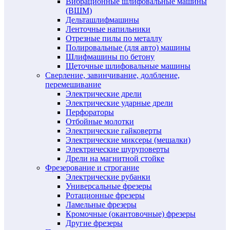
Вибрационные шлифовальные машины
(ВШМ)
Дельташлифмашины
Ленточные напильники
Отрезные пилы по металлу
Полировальные (для авто) машины
Шлифмашины по бетону
Щеточные шлифовальные машины
Сверление, завинчивание, долбление,
перемешивание
Электрические дрели
Электрические ударные дрели
Перфораторы
Отбойные молотки
Электрические гайковерты
Электрические миксеры (мешалки)
Электрические шуруповерты
Дрели на магнитной стойке
Фрезерование и строгание
Электрические рубанки
Универсальные фрезеры
Ротационные фрезеры
Ламельные фрезеры
Кромочные (окантовочные) фрезеры
Другие фрезеры