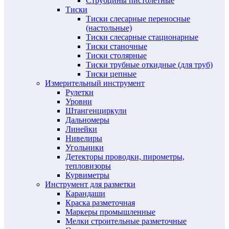
Струбцины пистолетные
Тиски
Тиски слесарные переносные
(настольные)
Тиски слесарные стационарные
Тиски станочные
Тиски столярные
Тиски трубные откидные (для труб)
Тиски цепные
Измерительный инструмент
Рулетки
Уровни
Штангенциркули
Дальномеры
Линейки
Нивелиры
Угольники
Детекторы проводки, пирометры,
тепловизоры
Курвиметры
Инструмент для разметки
Карандаши
Краска разметочная
Маркеры промышленные
Мелки строительные разметочные