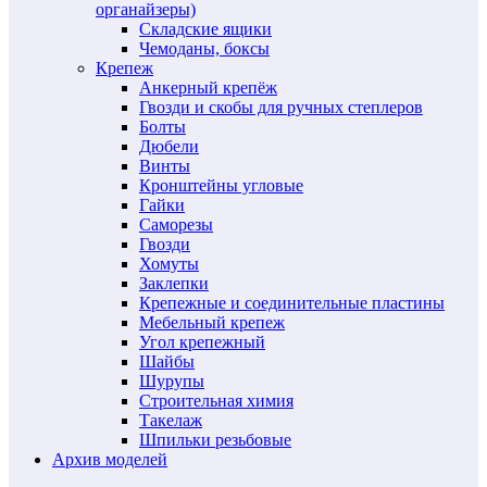
органайзеры)
Складские ящики
Чемоданы, боксы
Крепеж
Анкерный крепёж
Гвозди и скобы для ручных степлеров
Болты
Дюбели
Винты
Кронштейны угловые
Гайки
Саморезы
Гвозди
Хомуты
Заклепки
Крепежные и соединительные пластины
Мебельный крепеж
Угол крепежный
Шайбы
Шурупы
Строительная химия
Такелаж
Шпильки резьбовые
Архив моделей