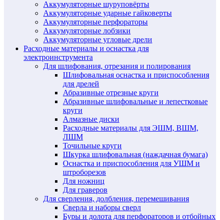
Аккумуляторные шуруповёрты
Аккумуляторные ударные гайковерты
Аккумуляторные перфораторы
Аккумуляторные лобзики
Аккумуляторные угловые дрели
Расходные материалы и оснастка для
электроинструмента
Для шлифования, отрезания и полирования
Шлифовальная оснастка и приспособления
для дрелей
Абразивные отрезные круги
Абразивные шлифовальные и лепестковые
круги
Алмазные диски
Расходные материалы для ЭШМ, ВШМ,
ЛШМ
Точильные круги
Шкурка шлифовальная (наждачная бумага)
Оснастка и приспособления для УШМ и
штроборезов
Для ножниц
Для граверов
Для сверления, долбления, перемешивания
Сверла и наборы сверл
Буры и долота для перфораторов и отбойных