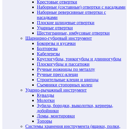
Крестовые отвертки
Наборные (составные) отвертки с насадками
Наборные реверсивные отвертки с
насадками
Плоские шлицевые отвертки
Ударные отвертки
Шестигранные, имбусовые отвертки
Шарнирно-губцевый инструмент
Бокорезы и кусачки
Болторезы
Кабелерезы
Круглогубцы, тонкогубцы и длинногубцы
Плоскогубцы и пассатижи
Ручные ножницы по металлу
Ручные пресс-клещи
Строительные клещи и щипцы
Съемники стопорных колец
Ударно-рычажный инструмент
Кувалды
Молотки
Зубила, бородки, выколотки, кернеры,
добойники
Ломы, монтировки
Топоры
Системы хранения инструмента (ящики, полки,