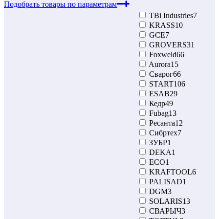
Подобрать товары по параметрам
TBi Industries
7
KRASS
10
GCE
7
GROVERS
31
Foxweld
66
Aurora
15
Сварог
66
START
106
ESAB
29
Кедр
49
Fubag
13
Ресанта
12
Сибртех
7
ЗУБР
1
DEKA
1
ECO
1
KRAFTOOL
6
PALISAD
1
DGM
3
SOLARIS
13
СВАРЫЧ
3