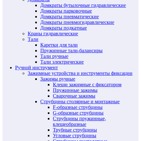
Домкраты бутылочные гидравлические
Домкраты парковочные
Домкраты пневматические
Домкраты пневмогидравлические
Домкраты подкатные
Краны гидравлические
Тали
Каретки для тали
Пружинные тали-балансиры
Тали ручные
Тали электрические
Ручной инструмент
Зажимные устройства и инструменты фиксации
Зажимы ручные
Клещи зажимные с фиксатором
Пружинные зажимы
Сварочные зажимы
Струбцины столярные и монтажные
F-образные струбцины
G-образные струбцины
Струбцины пружинные,
клещеобразные
Трубные струбцины
Угловые струбцины