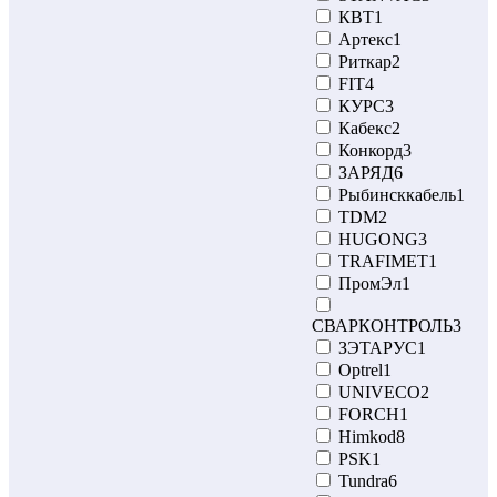
КВТ
1
Артекс
1
Риткар
2
FIT
4
КУРС
3
Кабекс
2
Конкорд
3
ЗАРЯД
6
Рыбинсккабель
1
TDM
2
HUGONG
3
TRAFIMET
1
ПромЭл
1
СВАРКОНТРОЛЬ
3
ЗЭТАРУС
1
Optrel
1
UNIVECO
2
FORCH
1
Himkod
8
PSK
1
Tundra
6