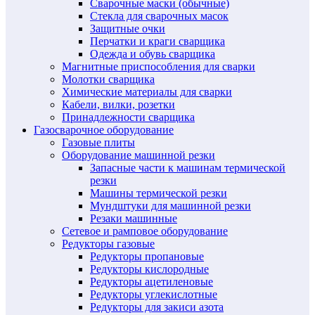
Сварочные маски (обычные)
Стекла для сварочных масок
Защитные очки
Перчатки и краги сварщика
Одежда и обувь сварщика
Магнитные приспособления для сварки
Молотки сварщика
Химические материалы для сварки
Кабели, вилки, розетки
Принадлежности сварщика
Газосварочное оборудование
Газовые плиты
Оборудование машинной резки
Запасные части к машинам термической
резки
Машины термической резки
Мундштуки для машинной резки
Резаки машинные
Сетевое и рамповое оборудование
Редукторы газовые
Редукторы пропановые
Редукторы кислородные
Редукторы ацетиленовые
Редукторы углекислотные
Редукторы для закиси азота