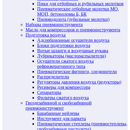
Пики для отбойных и рубильных молотков
Пневматические отбойные молотки МО,
МОП, бетоноломы Б, БК
Пневмодолота (зубильные молотки)
Наборы пневмоинструмента
Масло для компрессоров и пневмоинструмента
Подготовка воздуха
Адсорбционные осушители воздуха
Блоки подготовки воздуха
Витые шланги и воздушные рукава
Лубрикаторы (маслораспылители)
Осушители сжатого воздуха
рефрижераторного типа
Пневматические фитинги, соединители
Распределители
Регуляторы давления воздуха (редукторы)
Ресиверы для компрессора
Сепараторы
Фильтры сжатого воздуха
Гвоздезабивной и скобозабивной
пневмоинструмент
Барабанные нейлеры
Инструмент для паркета
Пневматические степлеры (пневмостеплеры,
скобозабивные пистолеты)