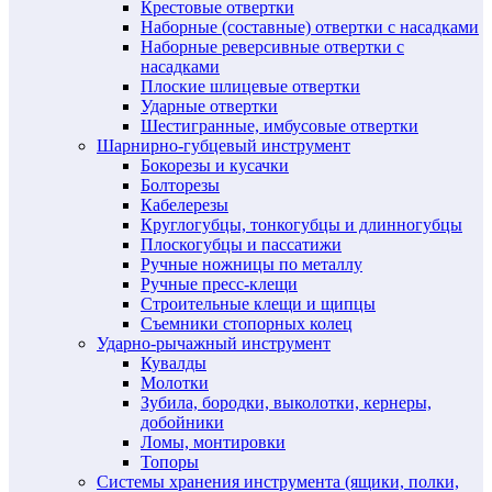
Крестовые отвертки
Наборные (составные) отвертки с насадками
Наборные реверсивные отвертки с
насадками
Плоские шлицевые отвертки
Ударные отвертки
Шестигранные, имбусовые отвертки
Шарнирно-губцевый инструмент
Бокорезы и кусачки
Болторезы
Кабелерезы
Круглогубцы, тонкогубцы и длинногубцы
Плоскогубцы и пассатижи
Ручные ножницы по металлу
Ручные пресс-клещи
Строительные клещи и щипцы
Съемники стопорных колец
Ударно-рычажный инструмент
Кувалды
Молотки
Зубила, бородки, выколотки, кернеры,
добойники
Ломы, монтировки
Топоры
Системы хранения инструмента (ящики, полки,