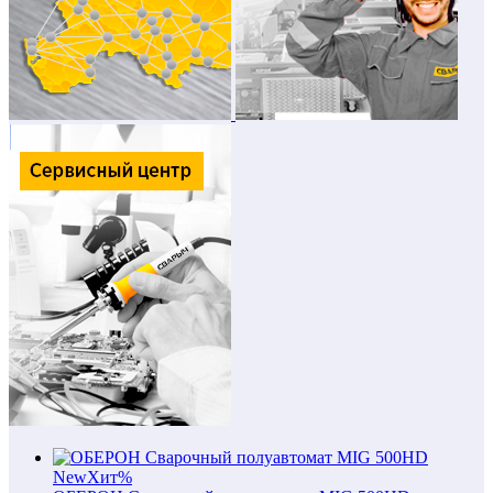
New
Хит
%