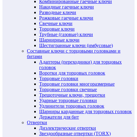
Комбинированные гаечные ключи
Накидные гаечные ключи
Разводные ключи
Рожковые гаечные ключи
Свечные ключи
Торцовые ключи
Трубные (газовые) ключи
Шарнирные ключи
Шестигранные ключи (имбусовые)
Составные ключи с торцовыми головками и
битами
Адаптеры (переходники) для торцовых
головок
Воротки для торцовых головок
Торцовые головки
Торцовые головки многоразмерные
Торцовые головки свечные
Трещоточные ключи, трещотки
Ударные торцовые головки
Удлинители торцовых головок
Шарниры карданные для торцовых головок
Держатели для бит
Отвертки
Диэлектрические отвертки
Звездообразные отвертки (TORX)