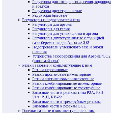
Редукторы для азота, аргона, гелия, водорода
и воздуха
Редукторы двухступенчатые
Редукторы бытовые
Регуляторы и подогреватели газа
Регуляторы для аргона
Регуляторы для гелия
Регуляторы для углекислоты и аргона
Регуляторы двухступенчатые c функцией
газосбережения для Аргона/СО2
Подогреватели углекислого газа и блоки
питания
Устройства газосбережения для Аргона /СО2
(экономайзеры)
Резаки газовые и комплектующие к ним
Резаки керосиновые
Резаки пропановые инжекторные
Резаки ацетиленовые инжекторные
Резаки комбинированные инжекторные
Резаки комбинированные трехтрубные
Запасные части к резакам типа Р2А, Р3П,
Р1А, Р1П, RB-22
Запасные части к трехтрубным резакам
Запасные части к резакам GCE
Горелки газовые и комплектующие к ним