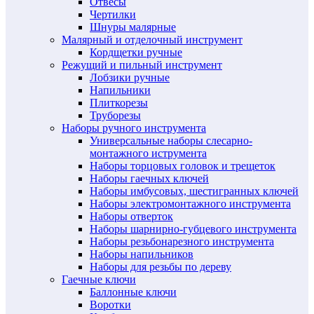
Отвесы
Чертилки
Шнуры малярные
Малярный и отделочный инструмент
Кордщетки ручные
Режущий и пильный инструмент
Лобзики ручные
Напильники
Плиткорезы
Труборезы
Наборы ручного инструмента
Универсальные наборы слесарно-
монтажного иструмента
Наборы торцовых головок и трещеток
Наборы гаечных ключей
Наборы имбусовых, шестигранных ключей
Наборы электромонтажного инструмента
Наборы отверток
Наборы шарнирно-губцевого инструмента
Наборы резьбонарезного инструмента
Наборы напильников
Наборы для резьбы по дереву
Гаечные ключи
Баллонные ключи
Воротки