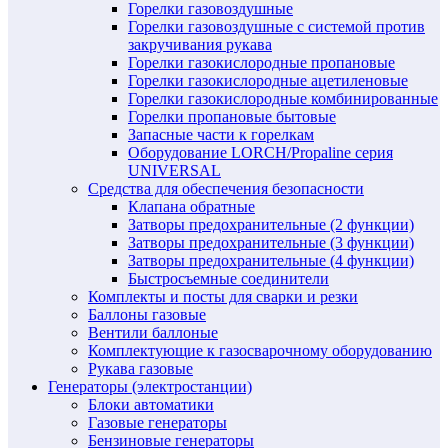
Горелки газовоздушные
Горелки газовоздушные с системой против
закручивания рукава
Горелки газокислородные пропановые
Горелки газокислородные ацетиленовые
Горелки газокислородные комбинированные
Горелки пропановые бытовые
Запасные части к горелкам
Оборудование LORCH/Propaline серия
UNIVERSAL
Средства для обеспечения безопасности
Клапана обратные
Затворы предохранительные (2 функции)
Затворы предохранительные (3 функции)
Затворы предохранительные (4 функции)
Быстросъемные соединители
Комплекты и посты для сварки и резки
Баллоны газовые
Вентили баллоные
Комплектующие к газосварочному оборудованию
Рукава газовые
Генераторы (электростанции)
Блоки автоматики
Газовые генераторы
Бензиновые генераторы