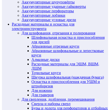
Аккумуляторные шуруповёрты
Аккумуляторные ударные гайковерты
Аккумуляторные перфораторы
Аккумуляторные лобзики
Аккумуляторные угловые дрели
Расходные материалы и оснастка для
электроинструмента
Для шлифования, отрезания и полирования
Шлифовальная оснастка и приспособления
для дрелей
Абразивные отрезные круги
Абразивные шлифовальные и лепестковые
круги
Алмазные диски
Расходные материалы для ЭШМ, ВШМ,
ЛШМ
Точильные круги
Шкурка шлифовальная (наждачная бумага)
Оснастка и приспособления для УШМ и
штроборезов
Для ножниц
Для граверов
Для сверления, долбления, перемешивания
Сверла и наборы сверл
Буры и долота для перфораторов и отбойных