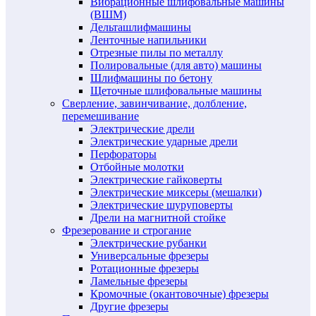
Вибрационные шлифовальные машины
(ВШМ)
Дельташлифмашины
Ленточные напильники
Отрезные пилы по металлу
Полировальные (для авто) машины
Шлифмашины по бетону
Щеточные шлифовальные машины
Сверление, завинчивание, долбление,
перемешивание
Электрические дрели
Электрические ударные дрели
Перфораторы
Отбойные молотки
Электрические гайковерты
Электрические миксеры (мешалки)
Электрические шуруповерты
Дрели на магнитной стойке
Фрезерование и строгание
Электрические рубанки
Универсальные фрезеры
Ротационные фрезеры
Ламельные фрезеры
Кромочные (окантовочные) фрезеры
Другие фрезеры