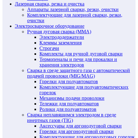
Лазерная сварка, резка и очистка
Аппараты лазерной сварки, резки, очистки
Комплектующие для лазерной сварки, резки,
очистки
Электросварочное оборудование
Ручная дуговая сварка (MMA)
Электрододержатели
Клеммы заземления
Строгачи
Комплекты для ручной дуговой сварки
Термопеналы и печи для прокалки и
хранения электродов
Сварка в среде защитного газа с автоматической
подачей проволоки (MIG/MAG)
Горелки для полуавтоматов
Комплектующие для полуавтоматических
горелок
Механизмы подачи проволоки
Тележки для полуавтоматов
Ролики для полуавтоматов
Сварка неплавящимся электродом в среде
инертных газов (TIG)
Аксессуары для аргонодуговой сварки
Горелки для аргонодуговой сварки
Комплектующие для аргонодуговых горелок