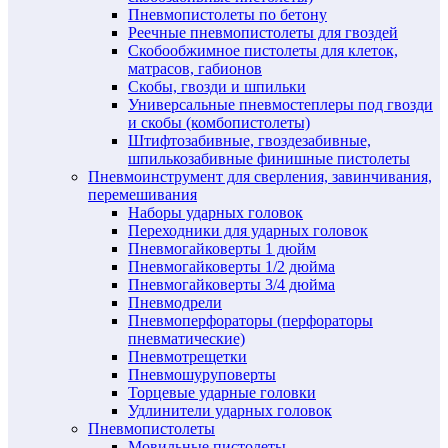
Пневмопистолеты по бетону
Реечные пневмопистолеты для гвоздей
Скобообжимное пистолеты для клеток,
матрасов, габионов
Скобы, гвозди и шпильки
Универсальные пневмостеплеры под гвозди
и скобы (комбопистолеты)
Штифтозабивные, гвоздезабивные,
шпилькозабивные финишные пистолеты
Пневмоинструмент для сверления, завинчивания,
перемешивания
Наборы ударных головок
Переходники для ударных головок
Пневмогайковерты 1 дюйм
Пневмогайковерты 1/2 дюйма
Пневмогайковерты 3/4 дюйма
Пневмодрели
Пневмоперфораторы (перфораторы
пневматические)
Пневмотрещетки
Пневмошуруповерты
Торцевые ударные головки
Удлинители ударных головок
Пневмопистолеты
Мовильные пистолеты