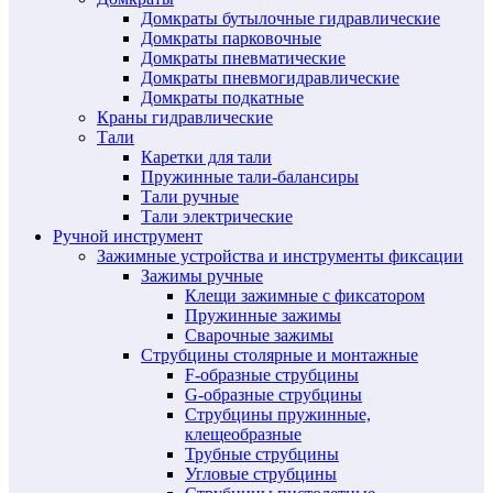
Домкраты бутылочные гидравлические
Домкраты парковочные
Домкраты пневматические
Домкраты пневмогидравлические
Домкраты подкатные
Краны гидравлические
Тали
Каретки для тали
Пружинные тали-балансиры
Тали ручные
Тали электрические
Ручной инструмент
Зажимные устройства и инструменты фиксации
Зажимы ручные
Клещи зажимные с фиксатором
Пружинные зажимы
Сварочные зажимы
Струбцины столярные и монтажные
F-образные струбцины
G-образные струбцины
Струбцины пружинные,
клещеобразные
Трубные струбцины
Угловые струбцины