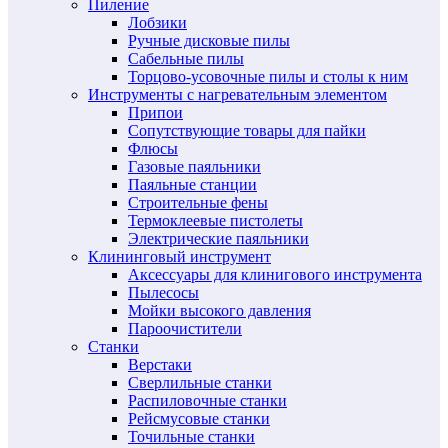
Пиление
Лобзики
Ручные дисковые пилы
Сабельные пилы
Торцово-усовочные пилы и столы к ним
Инструменты с нагревательным элементом
Припои
Сопутствующие товары для пайки
Флюсы
Газовые паяльники
Паяльные станции
Строительные фены
Термоклеевые пистолеты
Электрические паяльники
Клининговый инструмент
Аксессуары для клинигового инструмента
Пылесосы
Мойки высокого давления
Пароочистители
Станки
Верстаки
Сверлильные станки
Распиловочные станки
Рейсмусовые станки
Точильные станки