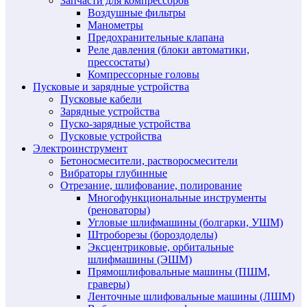
Запчасти для компрессоров
Воздушные фильтры
Манометры
Предохранительные клапана
Реле давления (блоки автоматики,
прессостаты)
Компрессорные головы
Пусковые и зарядные устройства
Пусковые кабели
Зарядные устройства
Пуско-зарядные устройства
Пусковые устройства
Электроинструмент
Бетоносмесители, растворосмесители
Вибраторы глубинные
Отрезание, шлифование, полирование
Многофункциональные инструменты
(реноваторы)
Угловые шлифмашины (болгарки, УШМ)
Штроборезы (бороздоделы)
Эксцентриковые, орбитальные
шлифмашины (ЭШМ)
Прямошлифовальные машины (ПШМ,
граверы)
Ленточные шлифовальные машины (ЛШМ)