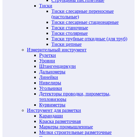
Струбцины пистолетные
Тиски
Тиски слесарные переносные
(настольные)
Тиски слесарные стационарные
Тиски станочные
Тиски столярные
Тиски трубные откидные (для труб)
Тиски цепные
Измерительный инструмент
Рулетки
Уровни
Штангенциркули
Дальномеры
Линейки
Нивелиры
Угольники
Детекторы проводки, пирометры,
тепловизоры
Курвиметры
Инструмент для разметки
Карандаши
Краска разметочная
Маркеры промышленные
Мелки строительные разметочные