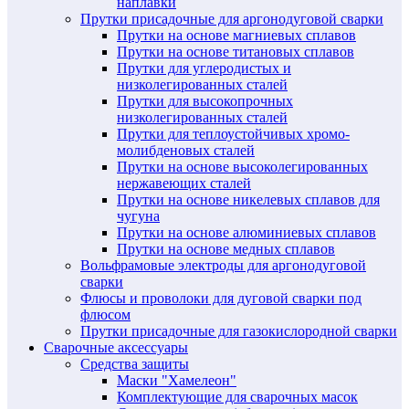
наплавки
Прутки присадочные для аргонодуговой сварки
Прутки на основе магниевых сплавов
Прутки на основе титановых сплавов
Прутки для углеродистых и
низколегированных сталей
Прутки для высокопрочных
низколегированных сталей
Прутки для теплоустойчивых хромо-
молибденовых сталей
Прутки на основе высоколегированных
нержавеющих сталей
Прутки на основе никелевых сплавов для
чугуна
Прутки на основе алюминиевых сплавов
Прутки на основе медных сплавов
Вольфрамовые электроды для аргонодуговой
сварки
Флюсы и проволоки для дуговой сварки под
флюсом
Прутки присадочные для газокислородной сварки
Сварочные аксессуары
Средства защиты
Маски "Хамелеон"
Комплектующие для сварочных масок