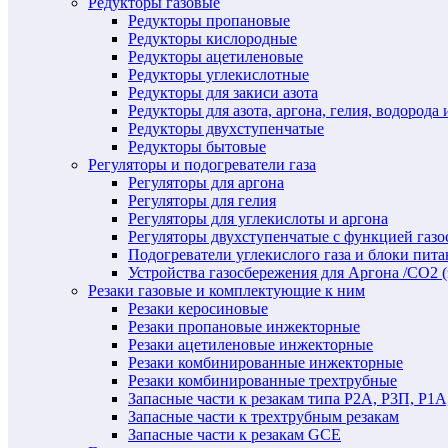
Редукторы газовые
Редукторы пропановые
Редукторы кислородные
Редукторы ацетиленовые
Редукторы углекислотные
Редукторы для закиси азота
Редукторы для азота, аргона, гелия, водорода 
Редукторы двухступенчатые
Редукторы бытовые
Регуляторы и подогреватели газа
Регуляторы для аргона
Регуляторы для гелия
Регуляторы для углекислоты и аргона
Регуляторы двухступенчатые c функцией газ
Подогреватели углекислого газа и блоки пита
Устройства газосбережения для Аргона /СО2 
Резаки газовые и комплектующие к ним
Резаки керосиновые
Резаки пропановые инжекторные
Резаки ацетиленовые инжекторные
Резаки комбинированные инжекторные
Резаки комбинированные трехтрубные
Запасные части к резакам типа Р2А, Р3П, Р1А
Запасные части к трехтрубным резакам
Запасные части к резакам GCE