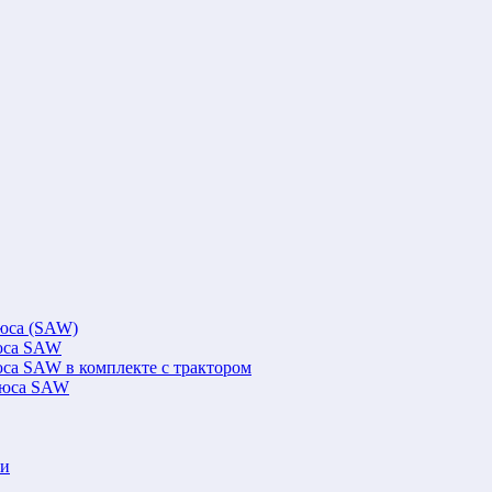
люса (SAW)
люса SAW
юса SAW в комплекте с трактором
флюса SAW
ки