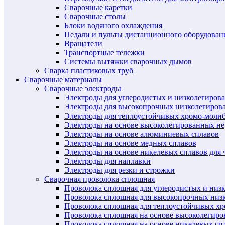
Сварочные каретки
Сварочные столы
Блоки водяного охлаждения
Педали и пульты дистанционного оборудован
Вращатели
Транспортные тележки
Системы вытяжки сварочных дымов
Сварка пластиковых труб
Сварочные материалы
Сварочные электроды
Электроды для углеродистых и низколегиров
Электроды для высокопрочных низколегиров
Электроды для теплоустойчивых хромо-моли
Электроды на основе высоколегированных н
Электроды на основе алюминиевых сплавов
Электроды на основе медных сплавов
Электроды на основе никелевых сплавов для 
Электроды для наплавки
Электроды для резки и строжки
Сварочная проволока сплошная
Проволока сплошная для углеродистых и низ
Проволока сплошная для высокопрочных низ
Проволока сплошная для теплоустойчивых х
Проволока сплошная на основе высоколегир
Проволока сплошная на основе никелевых спл