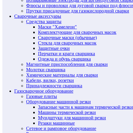
Вольфрамовые электроды для аргонодуговой сварк
Флюсы и проволоки для дуговой сварки под флюсо
Прутки присадочные для газокислородной сварки
Сварочные аксессуары
Средства защиты
Маски "Хамелеон"
Комплектующие для сварочных масок
Сварочные маски (обычные)
Стекла для сварочных масок
Защитные очки
Перчатки и краги сварщика
Одежда и обувь сварщика
Магнитные приспособления для сварки
Молотки сварщика
Химические материалы для сварки
Кабели, вилки, розетки
Принадлежности сварщика
Газосварочное оборудование
Газовые плиты
Оборудование машинной резки
Запасные части к машинам термической резки
Машины термической резки
Мундштуки для машинной резки
Резаки машинные
Сетевое и рамповое оборудование