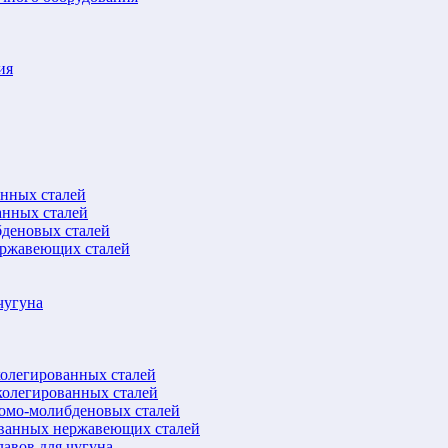
ия
анных сталей
анных сталей
бденовых сталей
ержавеющих сталей
чугуна
колегированных сталей
колегированных сталей
ромо-молибденовых сталей
ованных нержавеющих сталей
авов для чугуна