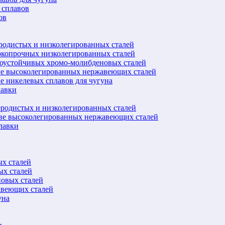
 сплавов
ов
еродистых и низколегированных сталей
окопрочных низколегированных сталей
лоустойчивых хромо-молибденовых сталей
ве высоколегированных нержавеющих сталей
е никелевых сплавов для чугуна
лавки
еродистых и низколегированных сталей
ове высоколегированных нержавеющих сталей
лавки
ых сталей
ых сталей
новых сталей
авеющих сталей
уна