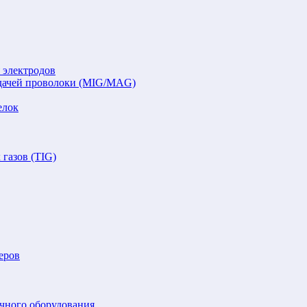
 электродов
подачей проволоки (MIG/MAG)
елок
газов (TIG)
еров
очного оборудования