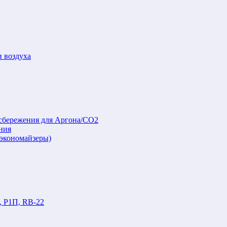
и воздуха
осбережения для Аргона/СО2
ния
(экономайзеры)
, Р1П, RB-22