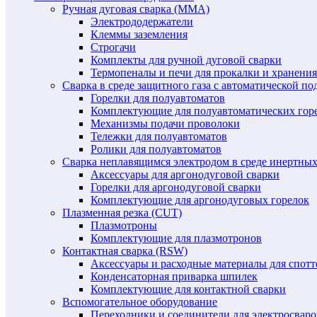
Ручная дуговая сварка (MMA)
Электрододержатели
Клеммы заземления
Строгачи
Комплекты для ручной дуговой сварки
Термопеналы и печи для прокалки и хранения
Сварка в среде защитного газа с автоматической 
Горелки для полуавтоматов
Комплектующие для полуавтоматических гор
Механизмы подачи проволоки
Тележки для полуавтоматов
Ролики для полуавтоматов
Сварка неплавящимся электродом в среде инертных 
Аксессуары для аргонодуговой сварки
Горелки для аргонодуговой сварки
Комплектующие для аргонодуговых горелок
Плазменная резка (CUT)
Плазмотроны
Комплектующие для плазмотронов
Контактная сварка (RSW)
Аксессуары и расходные материалы для спотт
Конденсаторная приварка шпилек
Комплектующие для контактной сварки
Вспомогательное оборудование
Переходники и соединители для электросвар