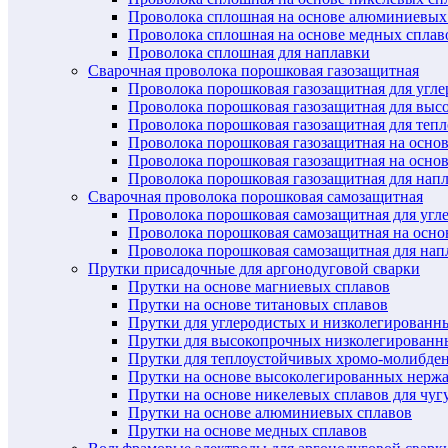
Проволока сплошная на основе алюминиевых
Проволока сплошная на основе медных сплав
Проволока сплошная для наплавки
Сварочная проволока порошковая газозащитная
Проволока порошковая газозащитная для угл
Проволока порошковая газозащитная для выс
Проволока порошковая газозащитная для теп
Проволока порошковая газозащитная на осно
Проволока порошковая газозащитная на основ
Проволока порошковая газозащитная для нап
Сварочная проволока порошковая самозащитная
Проволока порошковая самозащитная для угл
Проволока порошковая самозащитная на осн
Проволока порошковая самозащитная для нап
Прутки присадочные для аргонодуговой сварки
Прутки на основе магниевых сплавов
Прутки на основе титановых сплавов
Прутки для углеродистых и низколегированн
Прутки для высокопрочных низколегированн
Прутки для теплоустойчивых хромо-молибде
Прутки на основе высоколегированных нерж
Прутки на основе никелевых сплавов для чуг
Прутки на основе алюминиевых сплавов
Прутки на основе медных сплавов