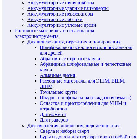
Аккумуляторные шуруповёрты
Аккумуляторные ударные гайковерты
Аккумуляторные перфораторы
Аккумуляторные лобзики
Аккумуляторные угловые дрели
Расходные материалы и оснастка для
электроинструмента
Для шлифования, отрезания и полирования
Шлифовальная оснастка и приспособления
для дрелей
Абразивные отрезные круги
Абразивные шлифовальные и лепестковые
круги
Алмазные диски
Расходные материалы для ЭШМ, ВШМ,
ЛШМ
Точильные круги
Шкурка шлифовальная (наждачная бумага)
Оснастка и приспособления для УШМ и
штроборезов
Для ножниц
Для граверов
Для сверления, долбления, перемешивания
Сверла и наборы сверл
Буры и долота для перфораторов и отбойных