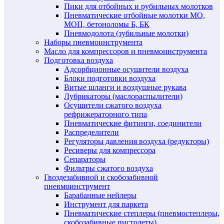
Пики для отбойных и рубильных молотков
Пневматические отбойные молотки МО,
МОП, бетоноломы Б, БК
Пневмодолота (зубильные молотки)
Наборы пневмоинструмента
Масло для компрессоров и пневмоинструмента
Подготовка воздуха
Адсорбционные осушители воздуха
Блоки подготовки воздуха
Витые шланги и воздушные рукава
Лубрикаторы (маслораспылители)
Осушители сжатого воздуха
рефрижераторного типа
Пневматические фитинги, соединители
Распределители
Регуляторы давления воздуха (редукторы)
Ресиверы для компрессора
Сепараторы
Фильтры сжатого воздуха
Гвоздезабивной и скобозабивной
пневмоинструмент
Барабанные нейлеры
Инструмент для паркета
Пневматические степлеры (пневмостеплеры,
скобозабивные пистолеты)