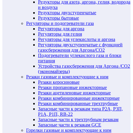
Редукторы для азота, аргона, гелия, водорода
и воздуха
Редукторы двухступенчатые
Редукторы бытовые
Регуляторы и подогреватели газа
Регуляторы для аргона
Регуляторы для гелия
Регуляторы для углекислоты и аргона
Регуляторы двухступенчатые c функцией
газосбережения для Аргона/СО2
Подогреватели углекислого газа и блоки
питания
Устройства газосбережения для Аргона /СО2
(экономайзеры)
Резаки газовые и комплектующие к ним
Резаки керосиновые
Резаки пропановые инжекторные
Резаки ацетиленовые инжекторные
Резаки комбинированные инжекторные
Резаки комбинированные трехтрубные
Запасные части к резакам типа Р2А, Р3П,
Р1А, Р1П, RB-22
Запасные части к трехтрубным резакам
Запасные части к резакам GCE
Горелки газовые и комплектующие к ним