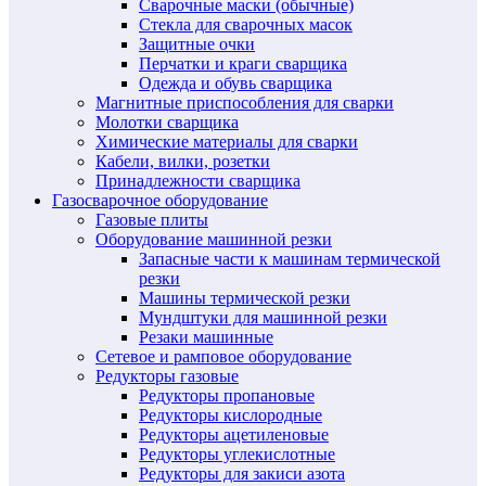
Сварочные маски (обычные)
Стекла для сварочных масок
Защитные очки
Перчатки и краги сварщика
Одежда и обувь сварщика
Магнитные приспособления для сварки
Молотки сварщика
Химические материалы для сварки
Кабели, вилки, розетки
Принадлежности сварщика
Газосварочное оборудование
Газовые плиты
Оборудование машинной резки
Запасные части к машинам термической
резки
Машины термической резки
Мундштуки для машинной резки
Резаки машинные
Сетевое и рамповое оборудование
Редукторы газовые
Редукторы пропановые
Редукторы кислородные
Редукторы ацетиленовые
Редукторы углекислотные
Редукторы для закиси азота