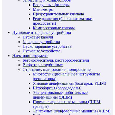
Запчасти для компрессоров
Воздушные фильтры
Манометры
Предохранительные клапана
Реле давления (блоки автоматики,
прессостаты)
Компрессорные головы
Пусковые и зарядные устройства
Пусковые кабели
Зарядные устройства
Пуско-зарядные устройства
Пусковые устройства
Электроинструмент
Бетоносмесители, растворосмесители
Вибраторы глубинные
Отрезание, шлифование, полирование
Многофункциональные инструменты
(реноваторы)
Угловые шлифмашины (болгарки, УШМ)
Штроборезы (бороздоделы)
Эксцентриковые, орбитальные
шлифмашины (ЭШМ)
Прямошлифовальные машины (ПШМ,
граверы)
Ленточные шлифовальные машины (ЛШМ)