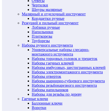
Отвесы
Чертилки
Шнуры малярные
Малярный и отделочный инструмент
Кордщетки ручные
Режущий и пильный инструмент
Лобзики ручные
Напильники
Плиткорезы
Труборезы
Наборы ручного инструмента
Универсальные наборы слесарно-
монтажного иструмента
Наборы торцовых головок и трещеток
Наборы гаечных ключей
Наборы имбусовых, шестигранных ключей
Наборы электромонтажного инструмента
Наборы отверток
Наборы шарнирно-губцевого инструмента
Наборы резьбонарезного инструмента
Наборы напильников
Наборы для резьбы по дереву
Гаечные ключи
Баллонные ключи
Воротки