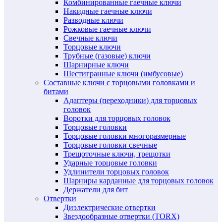
Комбинированные гаечные ключи
Накидные гаечные ключи
Разводные ключи
Рожковые гаечные ключи
Свечные ключи
Торцовые ключи
Трубные (газовые) ключи
Шарнирные ключи
Шестигранные ключи (имбусовые)
Составные ключи с торцовыми головками и
битами
Адаптеры (переходники) для торцовых
головок
Воротки для торцовых головок
Торцовые головки
Торцовые головки многоразмерные
Торцовые головки свечные
Трещоточные ключи, трещотки
Ударные торцовые головки
Удлинители торцовых головок
Шарниры карданные для торцовых головок
Держатели для бит
Отвертки
Диэлектрические отвертки
Звездообразные отвертки (TORX)