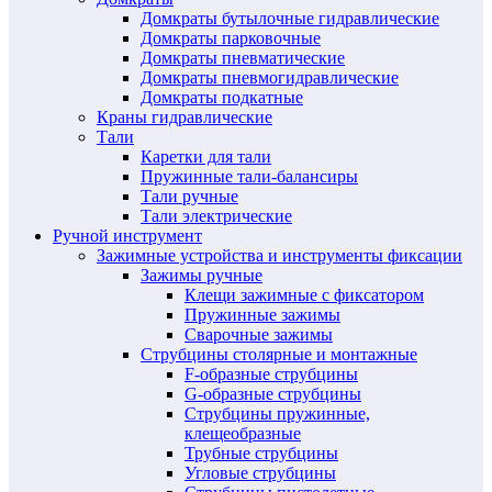
Домкраты бутылочные гидравлические
Домкраты парковочные
Домкраты пневматические
Домкраты пневмогидравлические
Домкраты подкатные
Краны гидравлические
Тали
Каретки для тали
Пружинные тали-балансиры
Тали ручные
Тали электрические
Ручной инструмент
Зажимные устройства и инструменты фиксации
Зажимы ручные
Клещи зажимные с фиксатором
Пружинные зажимы
Сварочные зажимы
Струбцины столярные и монтажные
F-образные струбцины
G-образные струбцины
Струбцины пружинные,
клещеобразные
Трубные струбцины
Угловые струбцины