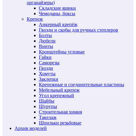
органайзеры)
Складские ящики
Чемоданы, боксы
Крепеж
Анкерный крепёж
Гвозди и скобы для ручных степлеров
Болты
Дюбели
Винты
Кронштейны угловые
Гайки
Саморезы
Гвозди
Хомуты
Заклепки
Крепежные и соединительные пластины
Мебельный крепеж
Угол крепежный
Шайбы
Шурупы
Строительная химия
Такелаж
Шпильки резьбовые
Архив моделей