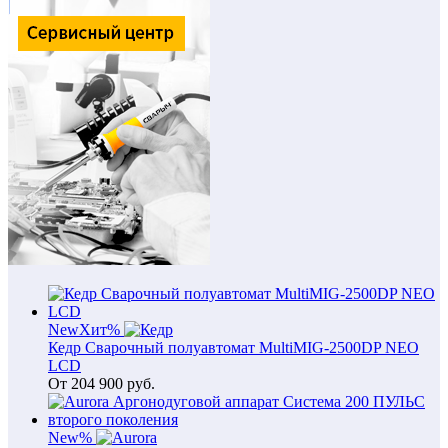
New
Хит
%
Кедр Сварочный полуавтомат MultiMIG-2500DP NEO
LCD
От
204 900
руб.
New
%