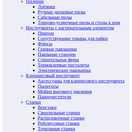
Пиление
Лобзики
Ручные дисковые пилы
Сабельные пилы
Торцово-усовочные пилы и столы к ним
Инструменты с нагревательным элементом
Припои
Сопутствующие товары для пайки
Флюсы
Газовые паяльники
Паяльные станции
Строительные фены
Термоклеевые пистолеты
Электрические паяльники
Клининговый инструмент
Аксессуары для клинигового инструмента
Пылесосы
Мойки высокого давления
Пароочистители
Станки
Верстаки
Сверлильные станки
Распиловочные станки
Рейсмусовые станки
Точильные станки