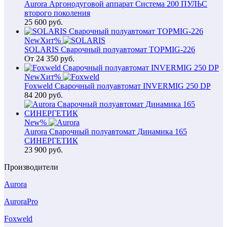
Aurora Аргонодуговой аппарат Система 200 ПУЛЬС
второго поколения
25 600
руб.
New
Хит
%
SOLARIS Сварочный полуавтомат TOPMIG-226
От
24 350
руб.
New
Хит
%
Foxweld Сварочный полуавтомат INVERMIG 250 DP
84 200
руб.
New
%
Aurora Сварочный полуавтомат Динамика 165
СИНЕРГЕТИК
23 900
руб.
Производители
Aurora
AuroraPro
Foxweld