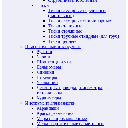
Струбцины пистолетные
Тиски
Тиски слесарные переносные
(настольные)
Тиски слесарные стационарные
Тиски станочные
Тиски столярные
Тиски трубные откидные (для труб)
Тиски цепные
Измерительный инструмент
Рулетки
Уровни
Штангенциркули
Дальномеры
Линейки
Нивелиры
Угольники
Детекторы проводки, пирометры,
тепловизоры
Курвиметры
Инструмент для разметки
Карандаши
Краска разметочная
Маркеры промышленные
Мелки строительные разметочные