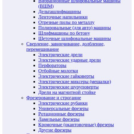
Вибрационные шлифовальные машины
(ВШМ)
Дельташлифмашины
Ленточные напильники
Отрезные пилы по металлу
Полировальные (для авто) машины
Шлифмашины по бетону
Щеточные шлифовальные машины
Сверление, завинчивание, долбление,
перемешивание
Электрические дрели
Электрические ударные дрели
Перфораторы
Отбойные молотки
Электрические гайковерты
Электрические миксеры (мешалки)
Электрические шуруповерты
Дрели на магнитной стойке
Фрезерование и строгание
Электрические рубанки
Универсальные фрезеры
Ротационные фрезеры
Ламельные фрезеры
Кромочные (окантовочные) фрезеры
Другие фрезеры