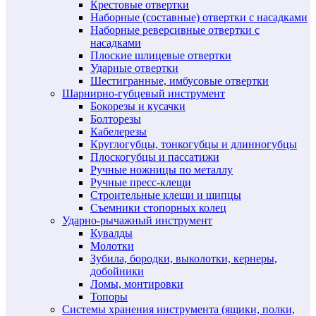
Крестовые отвертки
Наборные (составные) отвертки с насадками
Наборные реверсивные отвертки с
насадками
Плоские шлицевые отвертки
Ударные отвертки
Шестигранные, имбусовые отвертки
Шарнирно-губцевый инструмент
Бокорезы и кусачки
Болторезы
Кабелерезы
Круглогубцы, тонкогубцы и длинногубцы
Плоскогубцы и пассатижи
Ручные ножницы по металлу
Ручные пресс-клещи
Строительные клещи и щипцы
Съемники стопорных колец
Ударно-рычажный инструмент
Кувалды
Молотки
Зубила, бородки, выколотки, кернеры,
добойники
Ломы, монтировки
Топоры
Системы хранения инструмента (ящики, полки,