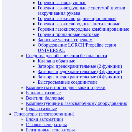
Горелки газовоздушные
Горелки газовоздушные с системой против
закручивания рукава
Горелки газокислородные пропановые
Горелки газокислородные ацетиленовые
Горелки газокислородные комбинированные
Горелки пропановые бытовые
Запасные части к горелкам
Оборудование LORCH/Propaline серия
UNIVERSAL
Средства для обеспечения безопасности
Клапана обратные
Затворы предохранительные (2 функции)
Затворы предохранительные (3 функции)
Затворы предохранительные (4 функции)
Быстросъемные соединители
Комплекты и посты для сварки и резки
Баллоны газовые
Вентили баллоные
Комплектующие к газосварочному оборудованию
Рукава газовые
Генераторы (электростанции)
Блоки автоматики
Газовые генераторы
Бензиновые генераторы