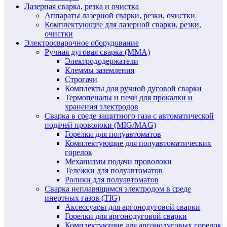
Лазерная сварка, резка и очистка
Аппараты лазерной сварки, резки, очистки
Комплектующие для лазерной сварки, резки,
очистки
Электросварочное оборудование
Ручная дуговая сварка (MMA)
Электрододержатели
Клеммы заземления
Строгачи
Комплекты для ручной дуговой сварки
Термопеналы и печи для прокалки и
хранения электродов
Сварка в среде защитного газа с автоматической
подачей проволоки (MIG/MAG)
Горелки для полуавтоматов
Комплектующие для полуавтоматических
горелок
Механизмы подачи проволоки
Тележки для полуавтоматов
Ролики для полуавтоматов
Сварка неплавящимся электродом в среде
инертных газов (TIG)
Аксессуары для аргонодуговой сварки
Горелки для аргонодуговой сварки
Комплектующие для аргонодуговых горелок