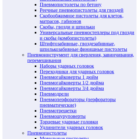
Пневмопистолеты по бетону
Реечные пневмопистолеты для гвоздей
Скобообжимное пистолеты для клеток,
матрасов, габионов
Скобы, гвозди и шпильки
Универсальные пневмостеплеры под гвозди
и скобы (комбопистолеты)
Штифтозабивные, гвоздезабивные,
шпилькозабивные финишные пистолеты
Пневмоинструмент для сверления, завинчивания,
перемешивания
Наборы ударных головок
Переходники для ударных головок
Пневмогайковерты 1 дюйм
Пневмогайковерты 1/2 дюйма
Пневмогайковерты 3/4 дюйма
Пневмодрели
Пневмоперфораторы (перфораторы
пневматические)
Пневмотрещетки
Пневмошуруповерты
Торцевые ударные головки
Удлинители ударных головок
Пневмопистолеты
Мовильные пистолеты