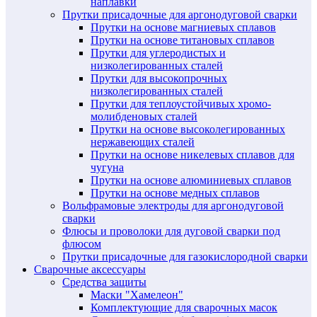
наплавки
Прутки присадочные для аргонодуговой сварки
Прутки на основе магниевых сплавов
Прутки на основе титановых сплавов
Прутки для углеродистых и
низколегированных сталей
Прутки для высокопрочных
низколегированных сталей
Прутки для теплоустойчивых хромо-
молибденовых сталей
Прутки на основе высоколегированных
нержавеющих сталей
Прутки на основе никелевых сплавов для
чугуна
Прутки на основе алюминиевых сплавов
Прутки на основе медных сплавов
Вольфрамовые электроды для аргонодуговой
сварки
Флюсы и проволоки для дуговой сварки под
флюсом
Прутки присадочные для газокислородной сварки
Сварочные аксессуары
Средства защиты
Маски "Хамелеон"
Комплектующие для сварочных масок